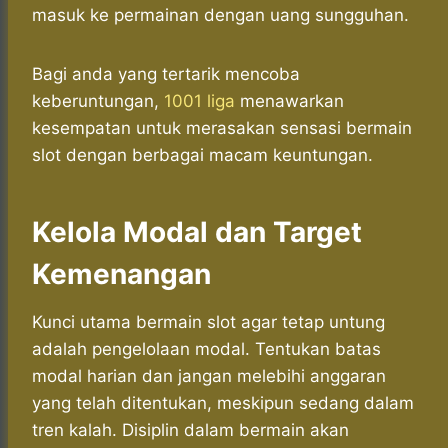
masuk ke permainan dengan uang sungguhan.
Bagi anda yang tertarik mencoba
keberuntungan,
1001 liga
menawarkan
kesempatan untuk merasakan sensasi bermain
slot dengan berbagai macam keuntungan.
Kelola Modal dan Target
Kemenangan
Kunci utama bermain slot agar tetap untung
adalah pengelolaan modal. Tentukan batas
modal harian dan jangan melebihi anggaran
yang telah ditentukan, meskipun sedang dalam
tren kalah. Disiplin dalam bermain akan