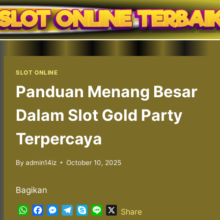
Skip
to
content
SLOT ONLINE
Panduan Menang Besar
Dalam Slot Gold Party
Terpercaya
By
admin14iz
October 10, 2025
Bagikan
W
F
M
T
S
L
X
Share