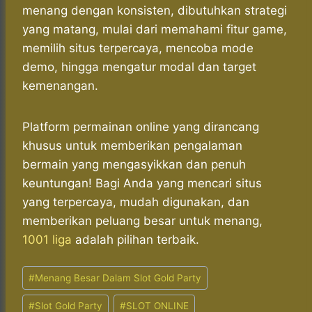
menang dengan konsisten, dibutuhkan strategi
yang matang, mulai dari memahami fitur game,
memilih situs terpercaya, mencoba mode
demo, hingga mengatur modal dan target
kemenangan.
Platform permainan online yang dirancang
khusus untuk memberikan pengalaman
bermain yang mengasyikkan dan penuh
keuntungan! Bagi Anda yang mencari situs
yang terpercaya, mudah digunakan, dan
memberikan peluang besar untuk menang,
1001 liga
adalah pilihan terbaik.
Post
#
Menang Besar Dalam Slot Gold Party
Tags:
#
Slot Gold Party
#
SLOT ONLINE