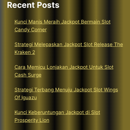
Recent Posts
Kunci Manis Meraih Jackpot Bermain Slot
Candy Corner
Strategi Melepaskan Jackpot Slot Release The
Kraken 2
Cara Memicu Lonjakan Jackpot Untuk Slot
Cash Surge
Strategi Terbang Menuju Jackpot Slot Wings
Of Iguazu
Kunci Keberuntungan Jackpot di Slot
Prosperity Lion