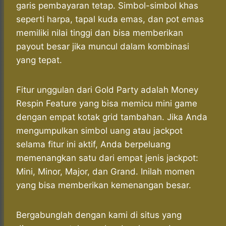
garis pembayaran tetap. Simbol-simbol khas
seperti harpa, tapal kuda emas, dan pot emas
memiliki nilai tinggi dan bisa memberikan
payout besar jika muncul dalam kombinasi
yang tepat.
Fitur unggulan dari Gold Party adalah Money
Respin Feature yang bisa memicu mini game
dengan empat kotak grid tambahan. Jika Anda
mengumpulkan simbol uang atau jackpot
selama fitur ini aktif, Anda berpeluang
memenangkan satu dari empat jenis jackpot:
Mini, Minor, Major, dan Grand. Inilah momen
yang bisa memberikan kemenangan besar.
Bergabunglah dengan kami di situs yang