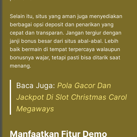
Selain itu, situs yang aman juga menyediakan
berbagai opsi deposit dan penarikan yang
cepat dan transparan. Jangan tergiur dengan
janji bonus besar dari situs abal-abal. Lebih
baik bermain di tempat terpercaya walaupun
bonusnya wajar, tetapi pasti bisa ditarik saat
menang.
Baca Juga:
Pola Gacor Dan
Jackpot Di Slot Christmas Carol
Megaways
Manfaatkan Fitur Demo