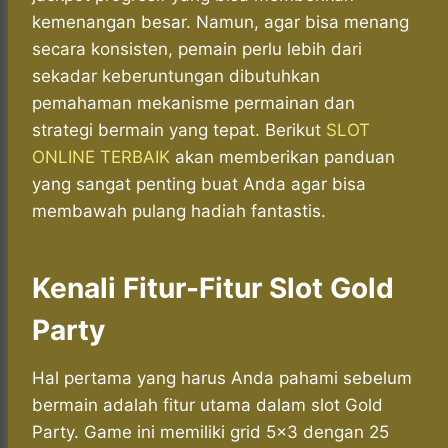
kemenangan besar. Namun, agar bisa menang
secara konsisten, pemain perlu lebih dari
sekadar keberuntungan dibutuhkan
pemahaman mekanisme permainan dan
strategi bermain yang tepat. Berikut
SLOT
ONLINE TERBAIK
akan memberikan panduan
yang sangat penting buat Anda agar bisa
membawah pulang hadiah fantastis.
Kenali Fitur-Fitur Slot Gold
Party
Hal pertama yang harus Anda pahami sebelum
bermain adalah fitur utama dalam slot Gold
Party. Game ini memiliki grid 5×3 dengan 25