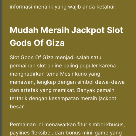
informasi menarik yang wajib anda ketahui.
Mudah Meraih Jackpot Slot
Gods Of Giza
Slot Gods Of Giza menjadi salah satu
permainan slot online paling populer karena
menghadirkan tema Mesir kuno yang
menawan, lengkap dengan simbol dewa-dewa
dan artefak yang memikat. Banyak pemain
tertarik dengan kesempatan meraih jackpot
besar.
Permainan ini menawarkan fitur simbol khusus,
paylines fleksibel, dan bonus mini-game yang