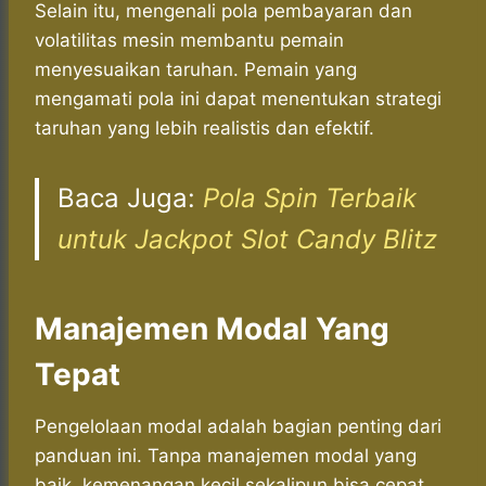
Selain itu, mengenali pola pembayaran dan
volatilitas mesin membantu pemain
menyesuaikan taruhan. Pemain yang
mengamati pola ini dapat menentukan strategi
taruhan yang lebih realistis dan efektif.
Baca Juga:
Pola Spin Terbaik
untuk Jackpot Slot Candy Blitz
Manajemen Modal Yang
Tepat
Pengelolaan modal adalah bagian penting dari
panduan ini. Tanpa manajemen modal yang
baik, kemenangan kecil sekalipun bisa cepat