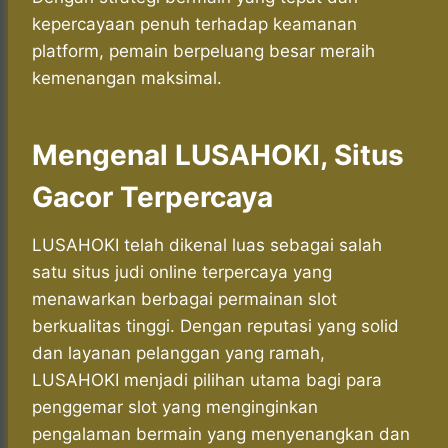
kepercayaan penuh terhadap keamanan
platform, pemain berpeluang besar meraih
kemenangan maksimal.
Mengenal LUSAHOKI, Situs
Gacor Terpercaya
LUSAHOKI telah dikenal luas sebagai salah
satu situs judi online terpercaya yang
menawarkan berbagai permainan slot
berkualitas tinggi. Dengan reputasi yang solid
dan layanan pelanggan yang ramah,
LUSAHOKI menjadi pilihan utama bagi para
penggemar slot yang menginginkan
pengalaman bermain yang menyenangkan dan