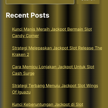
Recent Posts
Kunci Manis Meraih Jackpot Bermain Slot
Candy Corner
Strategi Melepaskan Jackpot Slot Release The
Kraken 2
Cara Memicu Lonjakan Jackpot Untuk Slot
Cash Surge
Strategi Terbang Menuju Jackpot Slot Wings
Of Iguazu
Kunci Keberuntungan Jackpot di Slot