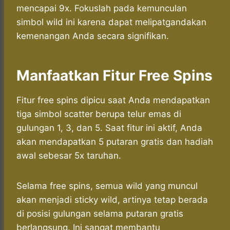
mencapai 9x. Fokuslah pada kemunculan
simbol wild ini karena dapat melipatgandakan
kemenangan Anda secara signifikan
.
Manfaatkan Fitur Free Spins
Fitur free spins dipicu saat Anda mendapatkan
tiga simbol scatter berupa telur emas di
gulungan 1, 3, dan 5. Saat fitur ini aktif, Anda
akan mendapatkan 5 putaran gratis dan hadiah
awal sebesar 5x taruhan.
Selama free spins, semua wild yang muncul
akan menjadi sticky wild, artinya tetap berada
di posisi gulungan selama putaran gratis
berlangsung. Ini sangat membantu