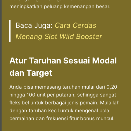
meningkatkan peluang kemenangan besar
.
Baca Juga:
Cara Cerdas
Menang Slot Wild Booster
Atur Taruhan Sesuai Modal
dan Target
Anda bisa memasang taruhan mulai dari 0,20
hingga 100 unit per putaran, sehingga sangat
fleksibel untuk berbagai jenis pemain. Mulailah
dengan taruhan kecil untuk mengenal pola
permainan dan frekuensi fitur bonus muncul.