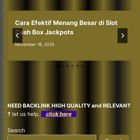
Cara Efektif Menang Besar di Slot
Cash Box Jackpots
November 18, 2025
NEED BACKLINK HIGH QUALITY and RELEVANT
?
let us help.
click here
Search