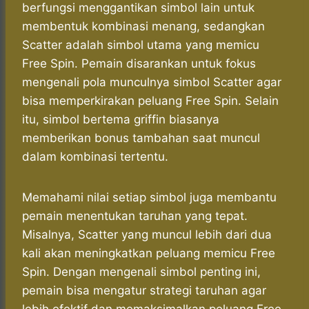
berfungsi menggantikan simbol lain untuk
membentuk kombinasi menang, sedangkan
Scatter adalah simbol utama yang memicu
Free Spin. Pemain disarankan untuk fokus
mengenali pola munculnya simbol Scatter agar
bisa memperkirakan peluang Free Spin. Selain
itu, simbol bertema griffin biasanya
memberikan bonus tambahan saat muncul
dalam kombinasi tertentu.
Memahami nilai setiap simbol juga membantu
pemain menentukan taruhan yang tepat.
Misalnya, Scatter yang muncul lebih dari dua
kali akan meningkatkan peluang memicu Free
Spin. Dengan mengenali simbol penting ini,
pemain bisa mengatur strategi taruhan agar