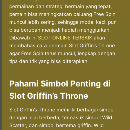
permainan dan strategi bermain yang tepat,
pemain bisa meningkatkan peluang Free Spin
muncul lebih sering, sehingga modal kecil pun
bisa berubah menjadi hadiah menggiurkan.
Dibawah ini
SLOT ONLINE TERBAIK
akan
membahas cara bermain Slot Griffin’s Throne
agar Free Spin terus muncul, lengkap dengan
tips dan trik yang bisa diterapkan.
Pahami Simbol Penting di
Slot Griffin’s Throne
Slot Griffin’s Throne memiliki berbagai simbol
dengan nilai berbeda, termasuk simbol Wild,
Scatter, dan simbol bertema griffin. Wild