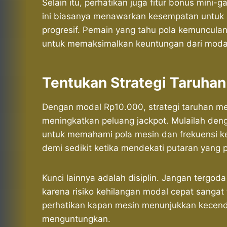
Selain itu, perhatikan juga fitur bonus mini-
ini biasanya menawarkan kesempatan untuk
progresif. Pemain yang tahu pola kemuncul
untuk memaksimalkan keuntungan dari modal 
Tentukan Strategi Taruhan
Dengan modal Rp10.000, strategi taruhan me
meningkatkan peluang jackpot. Mulailah den
untuk memahami pola mesin dan frekuensi kem
demi sedikit ketika mendekati putaran yang p
Kunci lainnya adalah disiplin. Jangan tergod
karena risiko kehilangan modal cepat sanga
perhatikan kapan mesin menunjukkan kecen
menguntungkan.