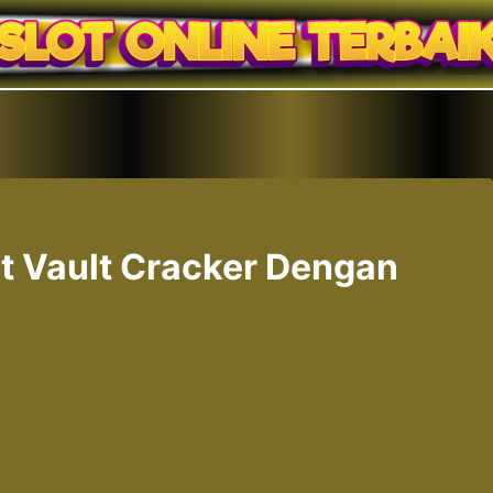
t Vault Cracker Dengan