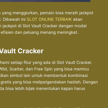
 yang menggiurkan, pemain bisa meraih jackpot
. Dibawah ini
SLOT ONLINE TERBAIK
akan
jackpot di Slot Vault Cracker dengan modal
 efisien dan peluang menang meningkat.
 Vault Cracker
mi setiap fitur yang ada di Slot Vault Cracker.
ild, Scatter, dan Free Spin yang bisa memicu
ikan simbol lain untuk membentuk kombinasi
gratis yang bisa melipatgandakan hadiah. Dengan
a bisa lebih bijak menentukan kapan harus