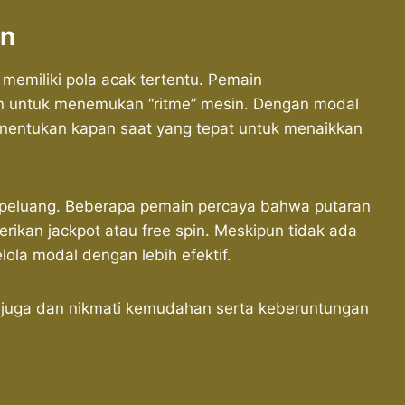
in
a, memiliki pola acak tertentu. Pemain
an untuk menemukan “ritme” mesin. Dengan modal
nentukan kapan saat yang tepat untuk menaikkan
i peluang. Beberapa pemain percaya bahwa putaran
rikan jackpot atau free spin. Meskipun tidak ada
ola modal dengan lebih efektif.
juga dan nikmati kemudahan serta keberuntungan