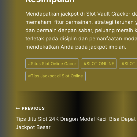
Mendapatkan jackpot di Slot Vault Cracker 
memahami fitur permainan, strategi taruhan
dan bermain dengan sabar, peluang meraih k
terletak pada disiplin dan pemanfaatan modal
mendekatkan Anda pada jackpot impian.
Post
#
Situs Slot Online Gacor
#
SLOT ONLINE
#
SLOT 
Tags:
#
Tips Jackpot di Slot Online
Post
PREVIOUS
Tips Jitu Slot 24K Dragon Modal Kecil Bisa Dapat
navigation
Jackpot Besar