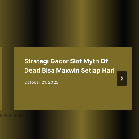
Strategi Gacor Slot Myth Of
Dead Bisa Maxwin Setiap Hari
October 21, 2025