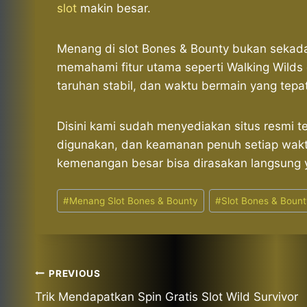
slot
makin besar.
Menang di slot Bones & Bounty bukan seka
memahami fitur utama seperti Walking Wilds 
taruhan stabil, dan waktu bermain yang tep
Disini kami sudah menyediakan situs resmi 
digunakan, dan keamanan penuh setiap wak
kemenangan besar bisa dirasakan langsung 
Post
#
Menang Slot Bones & Bounty
#
Slot Bones & Boun
Tags:
Post
PREVIOUS
Trik Mendapatkan Spin Gratis Slot Wild Survivor
navigation