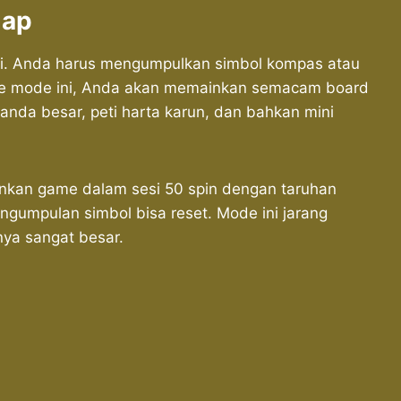
Map
 ini. Anda harus mengumpulkan simbol kompas atau
 ke mode ini, Anda akan memainkan semacam board
da besar, peti harta karun, dan bahkan mini
ainkan game dalam sesi 50 spin dengan taruhan
engumpulan simbol bisa reset. Mode ini jarang
nnya sangat besar.