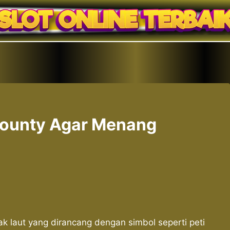
Bounty Agar Menang
ak laut yang dirancang dengan simbol seperti peti