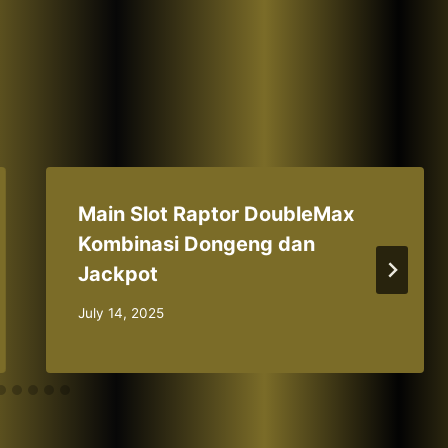
Main Slot Raptor DoubleMax
Kombinasi Dongeng dan
Jackpot
July 14, 2025