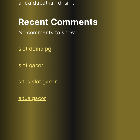
anda dapatkan di sini.
Recent Comments
No comments to show.
slot demo pg
slot gacor
situs slot gacor
situs gacor