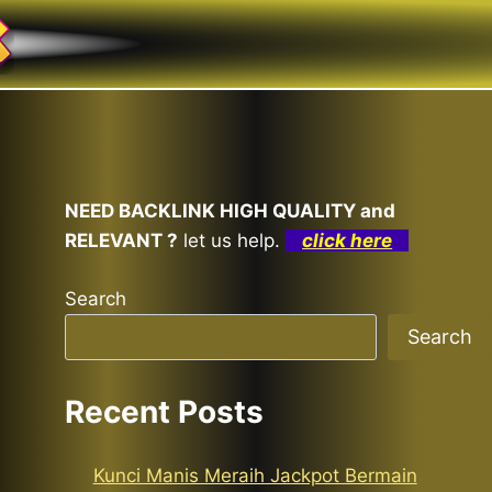
NEED BACKLINK HIGH QUALITY and
RELEVANT ?
let us help.
click here
Search
Search
Recent Posts
Kunci Manis Meraih Jackpot Bermain