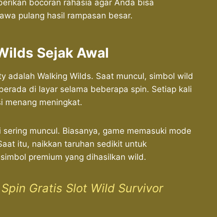
rikan bocoran rahasia agar Anda bisa
wa pulang hasil rampasan besar.
Wilds Sejak Awal
nty adalah Walking Wilds. Saat muncul, simbol wild
 berada di layar selama beberapa spin. Setiap kali
si menang meningkat.
ai sering muncul. Biasanya, game memasuki mode
aat itu, naikkan taruhan sedikit untuk
simbol premium yang dihasilkan wild.
pin Gratis Slot Wild Survivor