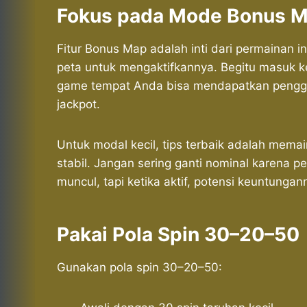
Fokus pada Mode Bonus 
Fitur Bonus Map adalah inti dari permainan
peta untuk mengaktifkannya. Begitu masuk
game tempat Anda bisa mendapatkan penggan
jackpot.
Untuk modal kecil, tips terbaik adalah mem
stabil. Jangan sering ganti nominal karena p
muncul, tapi ketika aktif, potensi keuntunga
Pakai Pola Spin 30–20–50
Gunakan pola spin 30–20–50: