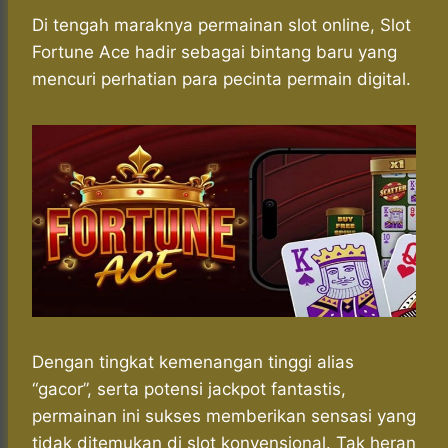
h
a
e
e
k
i
a
c
s
l
y
n
Di tengah maraknya permainan slot online, Slot
t
e
s
e
p
e
Fortune Ace hadir sebagai bintang baru yang
s
b
e
g
e
mencuri perhatian para pecinta permain digital.
A
o
n
r
p
o
g
a
p
k
e
m
r
Dengan tingkat kemenangan tinggi alias
“gacor”, serta potensi jackpot fantastis,
permainan ini sukses memberikan sensasi yang
tidak ditemukan di slot konvensional. Tak heran