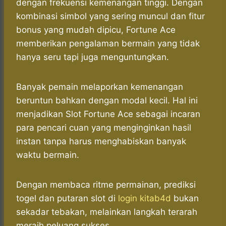
dengan frekuensi kemenangan tinggi. Dengan
kombinasi simbol yang sering muncul dan fitur
bonus yang mudah dipicu, Fortune Ace
memberikan pengalaman bermain yang tidak
hanya seru tapi juga menguntungkan.
Banyak pemain melaporkan kemenangan
beruntun bahkan dengan modal kecil. Hal ini
menjadikan Slot Fortune Ace sebagai incaran
para pencari cuan yang menginginkan hasil
instan tanpa harus menghabiskan banyak
waktu bermain.
Dengan membaca ritme permainan, prediksi
togel dan putaran slot di
login kitab4d
bukan
sekadar tebakan, melainkan langkah terarah
meraih peluang sukses.