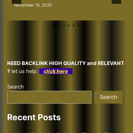
November 15, 2025
NEED BACKLINK HIGH QUALITY and RELEVANT
?
let us help.
click here
Search
Search
Recent Posts