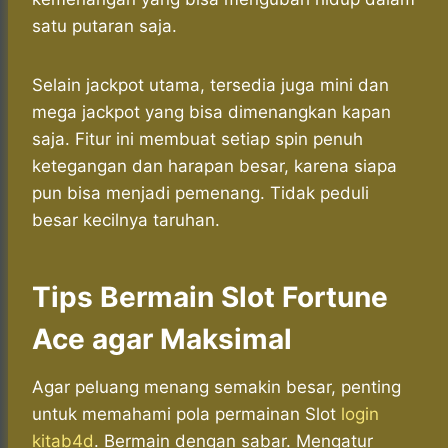
satu putaran saja.
Selain jackpot utama, tersedia juga mini dan
mega jackpot yang bisa dimenangkan kapan
saja. Fitur ini membuat setiap spin penuh
ketegangan dan harapan besar, karena siapa
pun bisa menjadi pemenang. Tidak peduli
besar kecilnya taruhan.
Tips Bermain Slot Fortune
Ace agar Maksimal
Agar peluang menang semakin besar, penting
untuk memahami pola permainan Slot
login
kitab4d
. Bermain dengan sabar. Mengatur