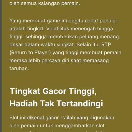
oleh semua kalangan pemain.
Yang membuat game ini begitu cepat populer
adalah tingkat. Volatilitas menengah hingga
tinggi, sehingga memberikan peluang menang
besar dalam waktu singkat. Selain itu, RTP
(Return to Player) yang tinggi membuat pemain
merasa lebih percaya diri saat memasang
taruhan.
Tingkat Gacor Tinggi,
Hadiah Tak Tertandingi
Slot ini dikenal gacor, istilah yang digunakan
oleh pemain untuk menggambarkan slot