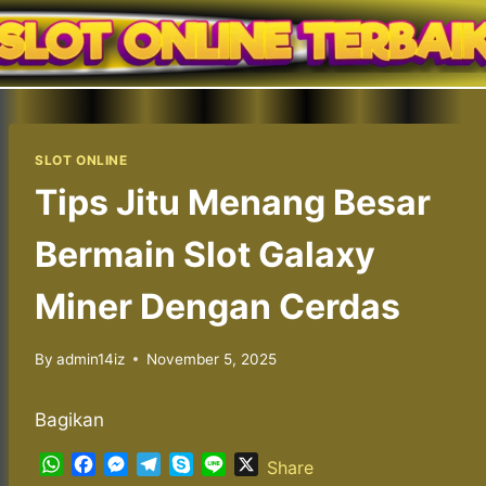
Skip
to
content
SLOT ONLINE
Tips Jitu Menang Besar
Bermain Slot Galaxy
Miner Dengan Cerdas
By
admin14iz
November 5, 2025
Bagikan
W
F
M
T
S
L
X
Share