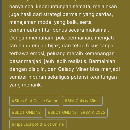
hanya soal keberuntungan semata, melainkan
juga hasil dari strategi bermain yang cerdas,
manajemen modal yang baik, serta
pemanfaatan fitur bonus secara maksimal.
Dengan memahami pola permainan, mengatur
taruhan dengan bijak, dan tetap fokus tanpa
terbawa emosi, peluang meraih kemenangan
besar menjadi jauh lebih realistis. Bermainlah
dengan disiplin, dan Galaxy Miner bisa menjadi
sumber hiburan sekaligus potensi keuntungan
yang menarik.
Post
#
Situs Slot Online Gacor
#
Slot Galaxy Miner
Tags:
#
SLOT ONLINE
#
SLOT ONLINE TERBAIK 2025
#
Tips Jackpot di Slot Online