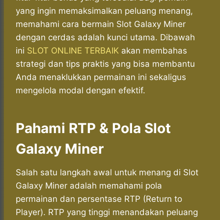
yang ingin memaksimalkan peluang menang,
memahami cara bermain Slot Galaxy Miner
dengan cerdas adalah kunci utama. Dibawah
ini
SLOT ONLINE TERBAIK
akan membahas
strategi dan tips praktis yang bisa membantu
Anda menaklukkan permainan ini sekaligus
mengelola modal dengan efektif.
Pahami RTP & Pola Slot
Galaxy Miner
Salah satu langkah awal untuk menang di Slot
Galaxy Miner adalah memahami pola
permainan dan persentase RTP (Return to
Player). RTP yang tinggi menandakan peluang