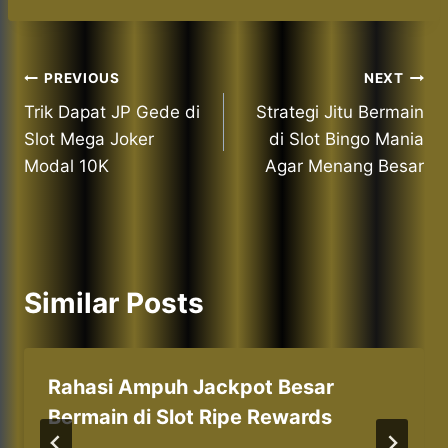
Post
PREVIOUS
NEXT
Trik Dapat JP Gede di
Strategi Jitu Bermain
navigation
Slot Mega Joker
di Slot Bingo Mania
Modal 10K
Agar Menang Besar
Similar Posts
Rahasi Ampuh Jackpot Besar
Bermain di Slot Ripe Rewards