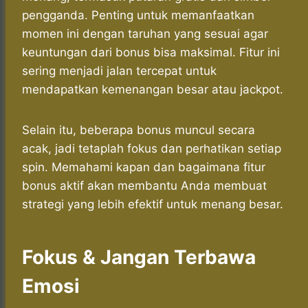
pengganda. Penting untuk memanfaatkan
momen ini dengan taruhan yang sesuai agar
keuntungan dari bonus bisa maksimal. Fitur ini
sering menjadi jalan tercepat untuk
mendapatkan kemenangan besar atau jackpot.
Selain itu, beberapa bonus muncul secara
acak, jadi tetaplah fokus dan perhatikan setiap
spin. Memahami kapan dan bagaimana fitur
bonus aktif akan membantu Anda membuat
strategi yang lebih efektif untuk menang besar.
Fokus & Jangan Terbawa
Emosi