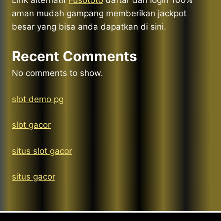
aman mudah gampang memberikan jackpot
besar yang bisa anda dapatkan di sini.
Recent Comments
No comments to show.
slot demo pg
slot gacor
situs slot gacor
situs gacor