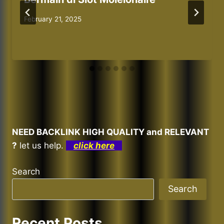
February 21, 2025
NEED BACKLINK HIGH QUALITY and RELEVANT
?
let us help.
click here
Search
Search
Recent Posts