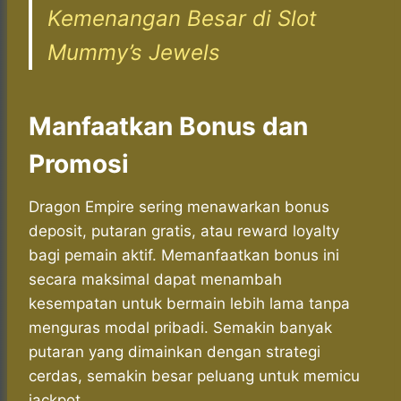
Kemenangan Besar di Slot
Mummy’s Jewels
Manfaatkan Bonus dan
Promosi
Dragon Empire sering menawarkan bonus
deposit, putaran gratis, atau reward loyalty
bagi pemain aktif. Memanfaatkan bonus ini
secara maksimal dapat menambah
kesempatan untuk bermain lebih lama tanpa
menguras modal pribadi. Semakin banyak
putaran yang dimainkan dengan strategi
cerdas, semakin besar peluang untuk memicu
jackpot.