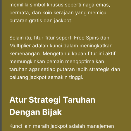
memiliki simbol khusus seperti naga emas,
permata, dan koin kerajaan yang memicu
putaran gratis dan jackpot.
Selain itu, fitur-fitur seperti Free Spins dan
Multiplier adalah kunci dalam meningkatkan
kemenangan. Mengetahui kapan fitur ini aktif
memungkinkan pemain mengoptimalkan
taruhan agar setiap putaran lebih strategis dan
peluang jackpot semakin tinggi.
Atur Strategi Taruhan
Dengan Bijak
Kunci lain meraih jackpot adalah manajemen