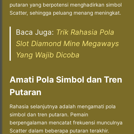
putaran yang berpotensi menghadirkan simbol
Scatter, sehingga peluang menang meningkat.
Baca Juga:
Trik Rahasia Pola
Slot Diamond Mine Megaways
Yang Wajib Dicoba
Amati Pola Simbol dan Tren
Putaran
Rahasia selanjutnya adalah mengamati pola
simbol dan tren putaran. Pemain
berpengalaman mencatat frekuensi munculnya
Scatter dalam beberapa putaran terakhir.