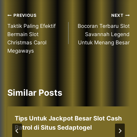
Post
PREVIOUS
NEXT
Taktik Paling Efektif
Bocoran Terbaru Slot
navigation
Bermain Slot
Savannah Legend
Christmas Carol
Untuk Menang Besar
Megaways
Similar Posts
Tips Untuk Jackpot Besar Slot Cash
Patrol di Situs Sedaptogel