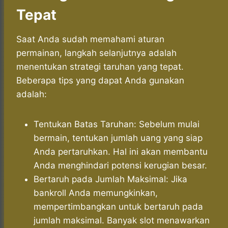
Tepat
Saat Anda sudah memahami aturan
permainan, langkah selanjutnya adalah
menentukan strategi taruhan yang tepat.
Beberapa tips yang dapat Anda gunakan
adalah:
Tentukan Batas Taruhan: Sebelum mulai
bermain, tentukan jumlah uang yang siap
Anda pertaruhkan. Hal ini akan membantu
Anda menghindari potensi kerugian besar.
Bertaruh pada Jumlah Maksimal: Jika
bankroll Anda memungkinkan,
mempertimbangkan untuk bertaruh pada
jumlah maksimal. Banyak slot menawarkan