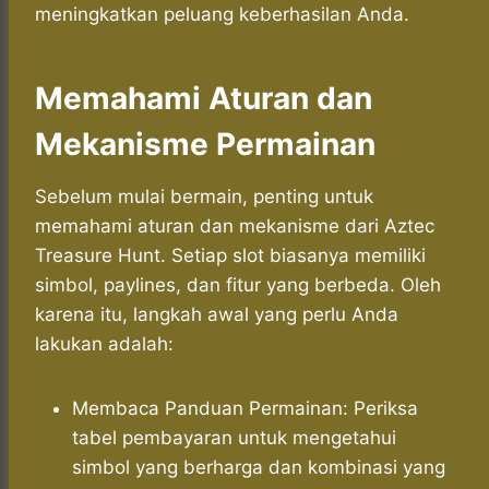
meningkatkan peluang keberhasilan Anda.
Memahami Aturan dan
Mekanisme Permainan
Sebelum mulai bermain, penting untuk
memahami aturan dan mekanisme dari Aztec
Treasure Hunt. Setiap slot biasanya memiliki
simbol, paylines, dan fitur yang berbeda. Oleh
karena itu, langkah awal yang perlu Anda
lakukan adalah:
Membaca Panduan Permainan: Periksa
tabel pembayaran untuk mengetahui
simbol yang berharga dan kombinasi yang