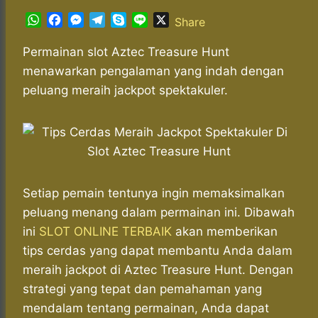
W
F
M
T
S
L
X
Share
h
a
e
e
k
i
a
c
s
l
y
n
Permainan slot Aztec Treasure Hunt
t
e
s
e
p
e
menawarkan pengalaman yang indah dengan
s
b
e
g
e
peluang meraih jackpot spektakuler.
A
o
n
r
p
o
g
a
p
k
e
m
r
Setiap pemain tentunya ingin memaksimalkan
peluang menang dalam permainan ini. Dibawah
ini
SLOT ONLINE TERBAIK
akan memberikan
tips cerdas yang dapat membantu Anda dalam
meraih jackpot di Aztec Treasure Hunt. Dengan
strategi yang tepat dan pemahaman yang
mendalam tentang permainan, Anda dapat