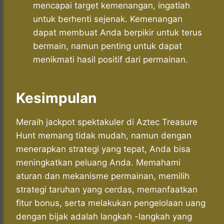
mencapai target kemenangan, ingatlah
untuk berhenti sejenak. Kemenangan
dapat membuat Anda berpikir untuk terus
bermain, namun penting untuk dapat
menikmati hasil positif dari permainan.
Kesimpulan
​Meraih jackpot spektakuler di Aztec Treasure
Hunt memang tidak mudah, namun dengan
menerapkan strategi yang tepat, Anda bisa
meningkatkan peluang Anda.​ Memahami
aturan dan mekanisme permainan, memilih
strategi taruhan yang cerdas, memanfaatkan
fitur bonus, serta melakukan pengelolaan uang
dengan bijak adalah langkah -langkah yang