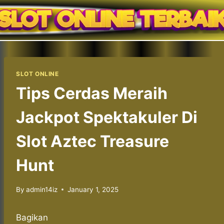
Skip
to
content
SLOT ONLINE
Tips Cerdas Meraih
Jackpot Spektakuler Di
Slot Aztec Treasure
Hunt
By
admin14iz
January 1, 2025
Bagikan