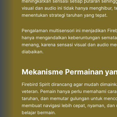
meningkatkan sensasi setiap putaran sehingg
visual dan audio ini tidak hanya menghibur,
menentukan strategi taruhan yang tepat.
Pengalaman multisensori ini menjadikan Fireb
hanya mengandalkan keberuntungan semata.
menang, karena sensasi visual dan audio mem
diabaikan.
Mekanisme Permainan yan
Firebird Spirit dirancang agar mudah dimai
veteran. Pemain hanya perlu memahami cara
taruhan, dan memutar gulungan untuk menco
membuat navigasi lebih cepat, nyaman, dan
belajar bermain.