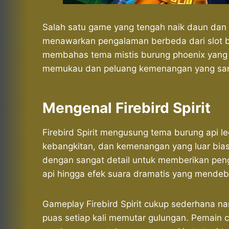
Salah satu game yang tengah naik daun dan b
menawarkan pengalaman berbeda dari slot b
membahas tema mistis burung phoenix yang l
memukau dan peluang kemenangan yang sang
Mengenal Firebird Spirit
Firebird Spirit mengusung tema burung api le
kebangkitan, dan kemenangan yang luar bias
dengan sangat detail untuk memberikan pen
api hingga efek suara dramatis yang mendeb
Gameplay Firebird Spirit cukup sederhana
puas setiap kali memutar gulungan. Pemain 