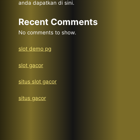
anda dapatkan di sini.
Recent Comments
No comments to show.
slot demo pg
slot gacor
situs slot gacor
situs gacor