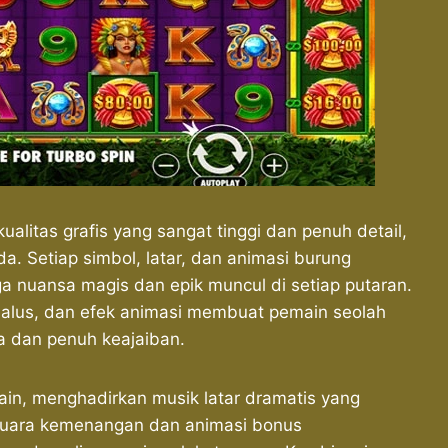
kualitas grafis yang sangat tinggi dan penuh detail,
 Setiap simbol, latar, dan animasi burung
 nuansa magis dan epik muncul di setiap putaran.
halus, dan efek animasi membuat pemain seolah
 dan penuh keajaiban.
in, menghadirkan musik latar dramatis yang
suara kemenangan dan animasi bonus