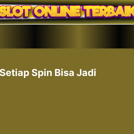
 Setiap Spin Bisa Jadi