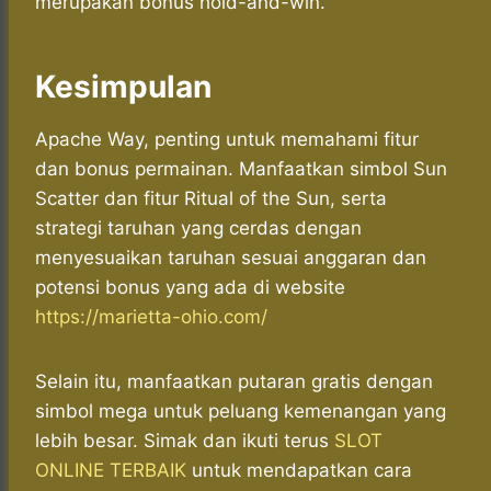
merupakan bonus hold-and-win.
Kesimpulan
Apache Way, penting untuk memahami fitur
dan bonus permainan. Manfaatkan simbol Sun
Scatter dan fitur Ritual of the Sun, serta
strategi taruhan yang cerdas dengan
menyesuaikan taruhan sesuai anggaran dan
potensi bonus yang ada di website
https://marietta-ohio.com/
Selain itu, manfaatkan putaran gratis dengan
simbol mega untuk peluang kemenangan yang
lebih besar. Simak dan ikuti terus
SLOT
ONLINE TERBAIK
untuk mendapatkan cara