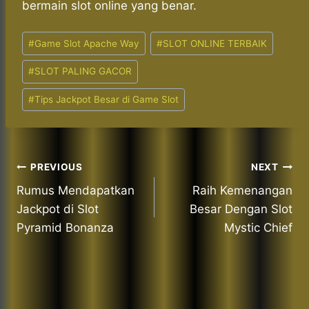
bermain slot online yang benar.
Post
#
Game Slot Apache Way
#
SLOT ONLINE TERBAIK
Tags:
#
SLOT PALING GACOR
#
Tips Jackpot Besar di Game Slot
Post
PREVIOUS
NEXT
Rumus Mendapatkan
Raih Kemenangan
navigation
Jackpot di Slot
Besar Dengan Slot
Pyramid Bonanza
Mystic Chief