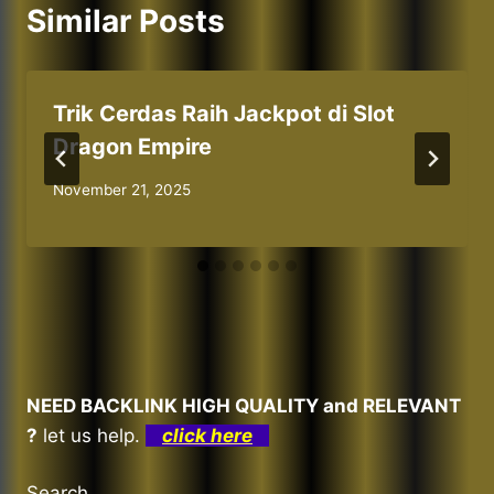
Similar Posts
Trik Cerdas Raih Jackpot di Slot
Dragon Empire
November 21, 2025
NEED BACKLINK HIGH QUALITY and RELEVANT
?
let us help.
click here
Search