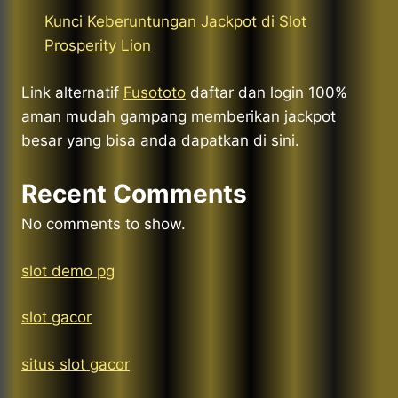
Kunci Keberuntungan Jackpot di Slot
Prosperity Lion
Link alternatif
Fusototo
daftar dan login 100%
aman mudah gampang memberikan jackpot
besar yang bisa anda dapatkan di sini.
Recent Comments
No comments to show.
slot demo pg
slot gacor
situs slot gacor