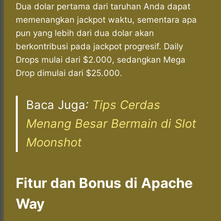
Dua dolar pertama dari taruhan Anda dapat
memenangkan jackpot waktu, sementara apa
pun yang lebih dari dua dolar akan
berkontribusi pada jackpot progresif. Daily
Drops mulai dari $2.000, sedangkan Mega
Drop dimulai dari $25.000.
Baca Juga
:
Tips Cerdas
Menang Besar Bermain di Slot
Moonshot
Fitur dan Bonus di Apache
Way