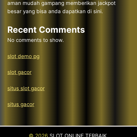
aman mudah gampang memberikan jackpot
besar yang bisa anda dapatkan di sini.
Recent Comments
No comments to show.
slot demo pg
slot gacor
situs slot gacor
situs gacor
© 2026
SLOT ONLINE TERBAIK