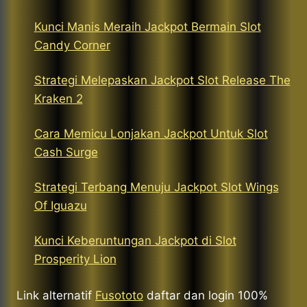
Kunci Manis Meraih Jackpot Bermain Slot
Candy Corner
Strategi Melepaskan Jackpot Slot Release The
Kraken 2
Cara Memicu Lonjakan Jackpot Untuk Slot
Cash Surge
Strategi Terbang Menuju Jackpot Slot Wings
Of Iguazu
Kunci Keberuntungan Jackpot di Slot
Prosperity Lion
Link alternatif
Fusototo
daftar dan login 100%