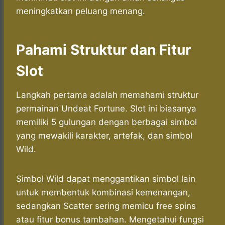
meningkatkan peluang menang.
Pahami Struktur dan Fitur
Slot
Langkah pertama adalah memahami struktur
permainan Undeat Fortune. Slot ini biasanya
memiliki 5 gulungan dengan berbagai simbol
yang mewakili karakter, artefak, dan simbol
Wild.
Simbol Wild dapat menggantikan simbol lain
untuk membentuk kombinasi kemenangan,
sedangkan Scatter sering memicu free spins
atau fitur bonus tambahan. Mengetahui fungsi