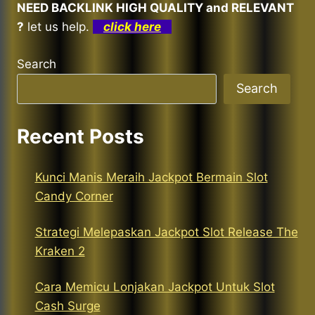
NEED BACKLINK HIGH QUALITY and RELEVANT
DI
?
let us help.
click here
SLOT
RIPE
REWARDS
Search
Search
Recent Posts
Kunci Manis Meraih Jackpot Bermain Slot
Candy Corner
Strategi Melepaskan Jackpot Slot Release The
Kraken 2
Cara Memicu Lonjakan Jackpot Untuk Slot
Cash Surge