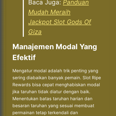
Baca Juga:
Panduan
Mudah Meraih
Jackpot Slot Gods Of
Giza
Manajemen Modal Yang
Efektif
Mengatur modal adalah trik penting yang
sering diabaikan banyak pemain. Slot Ripe
Rewards bisa cepat menghabiskan modal
jika taruhan tidak diatur dengan baik.
Menentukan batas taruhan harian dan
besaran taruhan yang sesuai membuat
permainan tetap terkendali dan