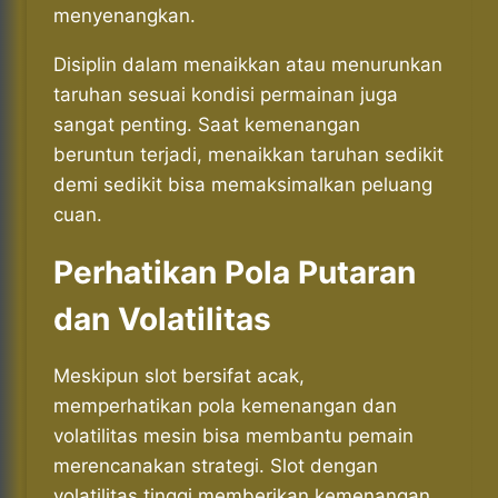
menyenangkan.
Disiplin dalam menaikkan atau menurunkan
taruhan sesuai kondisi permainan juga
sangat penting. Saat kemenangan
beruntun terjadi, menaikkan taruhan sedikit
demi sedikit bisa memaksimalkan peluang
cuan.
Perhatikan Pola Putaran
dan Volatilitas
Meskipun slot bersifat acak,
memperhatikan pola kemenangan dan
volatilitas mesin bisa membantu pemain
merencanakan strategi. Slot dengan
volatilitas tinggi memberikan kemenangan