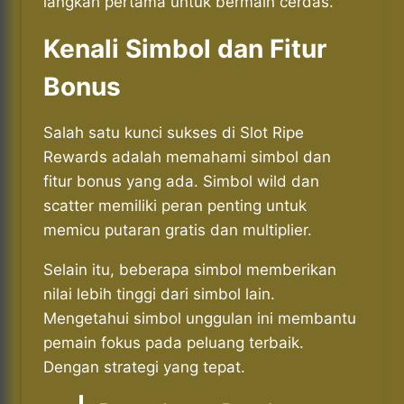
langkah pertama untuk bermain cerdas.
Kenali Simbol dan Fitur
Bonus
Salah satu kunci sukses di Slot Ripe
Rewards adalah memahami simbol dan
fitur bonus yang ada. Simbol wild dan
scatter memiliki peran penting untuk
memicu putaran gratis dan multiplier.
Selain itu, beberapa simbol memberikan
nilai lebih tinggi dari simbol lain.
Mengetahui simbol unggulan ini membantu
pemain fokus pada peluang terbaik.
Dengan strategi yang tepat.