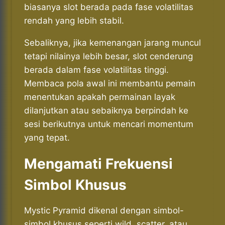
biasanya slot berada pada fase volatilitas
rendah yang lebih stabil.
Sebaliknya, jika kemenangan jarang muncul
tetapi nilainya lebih besar, slot cenderung
berada dalam fase volatilitas tinggi.
Membaca pola awal ini membantu pemain
menentukan apakah permainan layak
dilanjutkan atau sebaiknya berpindah ke
sesi berikutnya untuk mencari momentum
yang tepat.
Mengamati Frekuensi
Simbol Khusus
Mystic Pyramid dikenal dengan simbol-
simbol khusus seperti wild, scatter, atau