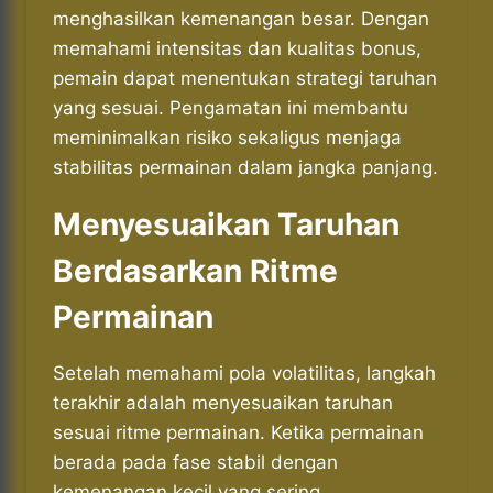
menghasilkan kemenangan besar. Dengan
memahami intensitas dan kualitas bonus,
pemain dapat menentukan strategi taruhan
yang sesuai. Pengamatan ini membantu
meminimalkan risiko sekaligus menjaga
stabilitas permainan dalam jangka panjang.
Menyesuaikan Taruhan
Berdasarkan Ritme
Permainan
Setelah memahami pola volatilitas, langkah
terakhir adalah menyesuaikan taruhan
sesuai ritme permainan. Ketika permainan
berada pada fase stabil dengan
kemenangan kecil yang sering,