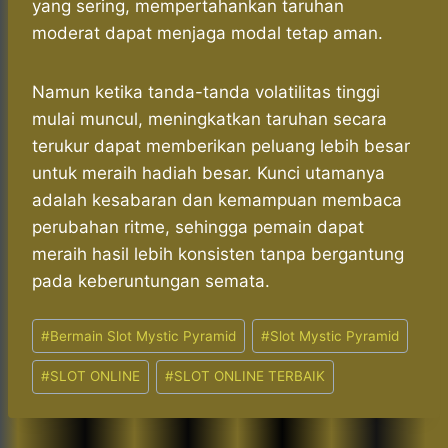
yang sering, mempertahankan taruhan
moderat dapat menjaga modal tetap aman.
Namun ketika tanda-tanda volatilitas tinggi
mulai muncul, meningkatkan taruhan secara
terukur dapat memberikan peluang lebih besar
untuk meraih hadiah besar. Kunci utamanya
adalah kesabaran dan kemampuan membaca
perubahan ritme, sehingga pemain dapat
meraih hasil lebih konsisten tanpa bergantung
pada keberuntungan semata.
Post
#
Bermain Slot Mystic Pyramid
#
Slot Mystic Pyramid
Tags:
#
SLOT ONLINE
#
SLOT ONLINE TERBAIK