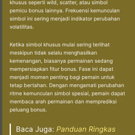
khusus seperti wild, scatter, atau simbol
pemicu bonus lainnya. Frekuensi kemunculan
simbol ini sering menjadi indikator perubahan
volatilitas.
Ketika simbol khusus mulai sering terlihat
meskipun tidak selalu menghasilkan
kemenangan, biasanya permainan sedang
mempersiapkan fitur bonus. Fase ini dapat
menjadi momen penting bagi pemain untuk
tetap bertahan. Dengan mengamati perubahan
ritme kemunculan simbol spesial, pemain dapat
membaca arah permainan dan memprediksi
peluang bonus.
Baca Juga:
Panduan Ringkas