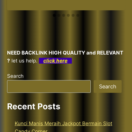
NEED BACKLINK HIGH QUALITY and RELEVANT
?
let us help.
click here
Search
Search
Recent Posts
Kunci Manis Meraih Jackpot Bermain Slot
Candy Corner