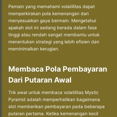
Pemain yang memahami volatilitas dapat
memperkirakan pola kemenangan dan
menyesuaikan gaya bermain. Mengetahui
apakah slot ini sedang berada dalam fase
tinggi atau rendah sangat membantu untuk
menentukan strategi yang lebih efisien dan
meminimalkan kerugian.
Membaca Pola Pembayaran
Dari Putaran Awal
Trik awal untuk membaca volatilitas Mystic
Pyramid adalah memperhatikan bagaimana
slot memberikan pembayaran pada beberapa
putaran pertama. Ketika kemenangan kecil