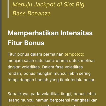
Menuju Jackpot di Slot Big
Bass Bonanza
Memperhatikan Intensitas
Fitur Bonus
Fitur bonus dalam permainan
tempototo
menjadi salah satu kunci utama untuk melihat
tingkat volatilitas. Dalam fase volatilitas
rendah, bonus mungkin muncul lebih sering
tetapi dengan hadiah yang tidak terlalu besar.
Sebaliknya, pada volatilitas tinggi, bonus lebih
jarang muncul namun berpotensi menghasilkan