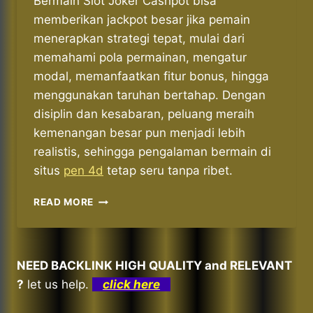
Bermain Slot Joker Cashpot bisa
memberikan jackpot besar jika pemain
menerapkan strategi tepat, mulai dari
memahami pola permainan, mengatur
modal, memanfaatkan fitur bonus, hingga
menggunakan taruhan bertahap. Dengan
disiplin dan kesabaran, peluang meraih
kemenangan besar pun menjadi lebih
realistis, sehingga pengalaman bermain di
situs
pen 4d
tetap seru tanpa ribet.
STRATEGI
READ MORE
DAPAT
JACKPOT
BESAR
DI
NEED BACKLINK HIGH QUALITY and RELEVANT
SLOT
?
let us help.
click here
JOKER
CASHPOT