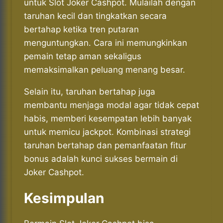
untuk Slot Joker Cashpot. Mulailah dengan
taruhan kecil dan tingkatkan secara
bertahap ketika tren putaran
menguntungkan. Cara ini memungkinkan
pemain tetap aman sekaligus
memaksimalkan peluang menang besar.
Selain itu, taruhan bertahap juga
membantu menjaga modal agar tidak cepat
habis, memberi kesempatan lebih banyak
untuk memicu jackpot. Kombinasi strategi
taruhan bertahap dan pemanfaatan fitur
bonus adalah kunci sukses bermain di
Joker Cashpot.
Kesimpulan