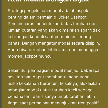
Strategi pengelolaan modal adalah aspek
penting dalam bermain di Joker Cashpot.
Pemain harus menentukan batas taruhan dan
jumlah putaran yang akan dimainkan agar tidak
kehilangan kendali saat permainan sedang
panas. Dengan mengatur modal secara disiplin,
Anda bisa bertahan lebih lama dan menunggu
momen jackpot muncul.
Selain itu, pembagian modal menjadi beberapa
sesi taruhan dapat membantu mengurangi
risiko kekalahan beruntun. Misalnya, alokasikan
sebagian modal untuk taruhan kecil sebagai
pemanasan, dan sisanya untuk taruhan lebih
tinggi saat permainan menunjukkan tren positif.