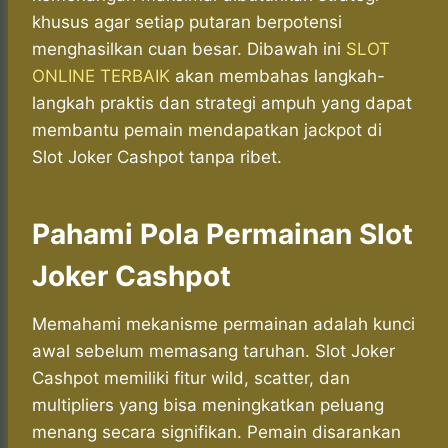
khusus agar setiap putaran berpotensi
menghasilkan cuan besar. Dibawah ini
SLOT
ONLINE TERBAIK
akan membahas langkah-
langkah praktis dan strategi ampuh yang dapat
membantu pemain mendapatkan jackpot di
Slot Joker Cashpot tanpa ribet.
Pahami Pola Permainan Slot
Joker Cashpot
Memahami mekanisme permainan adalah kunci
awal sebelum memasang taruhan. Slot Joker
Cashpot memiliki fitur wild, scatter, dan
multipliers yang bisa meningkatkan peluang
menang secara signifikan. Pemain disarankan