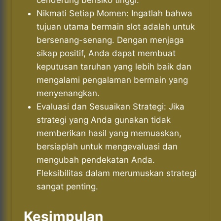
cenderung berisiko tinggi.
Nikmati Setiap Momen: Ingatlah bahwa
tujuan utama bermain slot adalah untuk
bersenang-senang. Dengan menjaga
sikap positif, Anda dapat membuat
keputusan taruhan yang lebih baik dan
mengalami pengalaman bermain yang
menyenangkan.
Evaluasi dan Sesuaikan Strategi: Jika
strategi yang Anda gunakan tidak
memberikan hasil yang memuaskan,
bersiaplah untuk mengevaluasi dan
mengubah pendekatan Anda.
Fleksibilitas dalam merumuskan strategi
sangat penting.
Kesimpulan