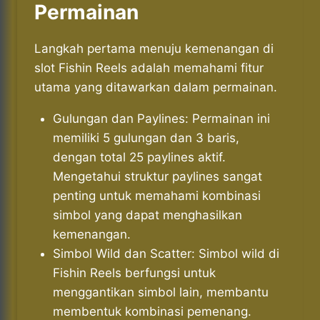
Permainan
Langkah pertama menuju kemenangan di
slot Fishin Reels adalah memahami fitur
utama yang ditawarkan dalam permainan.
Gulungan dan Paylines: Permainan ini
memiliki 5 gulungan dan 3 baris,
dengan total 25 paylines aktif.
Mengetahui struktur paylines sangat
penting untuk memahami kombinasi
simbol yang dapat menghasilkan
kemenangan.
Simbol Wild dan Scatter: Simbol wild di
Fishin Reels berfungsi untuk
menggantikan simbol lain, membantu
membentuk kombinasi pemenang.