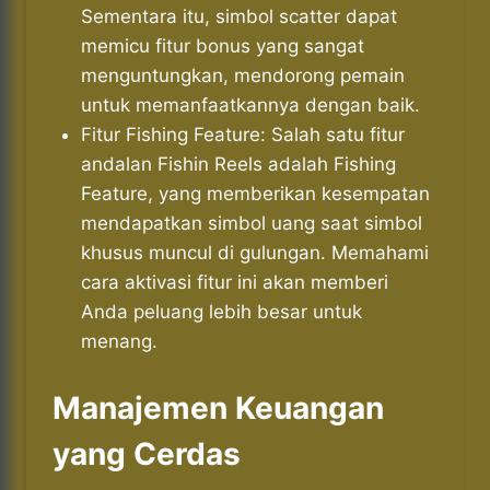
Sementara itu, simbol scatter dapat
memicu fitur bonus yang sangat
menguntungkan, mendorong pemain
untuk memanfaatkannya dengan baik.
Fitur Fishing Feature: Salah satu fitur
andalan Fishin Reels adalah Fishing
Feature, yang memberikan kesempatan
mendapatkan simbol uang saat simbol
khusus muncul di gulungan. Memahami
cara aktivasi fitur ini akan memberi
Anda peluang lebih besar untuk
menang.
Manajemen Keuangan
yang Cerdas