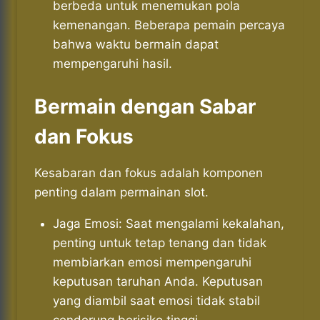
berbeda untuk menemukan pola
kemenangan. Beberapa pemain percaya
bahwa waktu bermain dapat
mempengaruhi hasil.
Bermain dengan Sabar
dan Fokus
Kesabaran dan fokus adalah komponen
penting dalam permainan slot.
Jaga Emosi: Saat mengalami kekalahan,
penting untuk tetap tenang dan tidak
membiarkan emosi mempengaruhi
keputusan taruhan Anda. Keputusan
yang diambil saat emosi tidak stabil