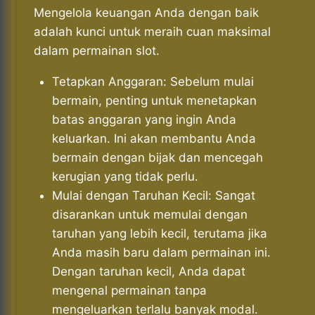
Mengelola keuangan Anda dengan baik
adalah kunci untuk meraih cuan maksimal
dalam permainan slot.
Tetapkan Anggaran: Sebelum mulai
bermain, penting untuk menetapkan
batas anggaran yang ingin Anda
keluarkan. Ini akan membantu Anda
bermain dengan bijak dan mencegah
kerugian yang tidak perlu.
Mulai dengan Taruhan Kecil: Sangat
disarankan untuk memulai dengan
taruhan yang lebih kecil, terutama jika
Anda masih baru dalam permainan ini.
Dengan taruhan kecil, Anda dapat
mengenal permainan tanpa
mengeluarkan terlalu banyak modal.