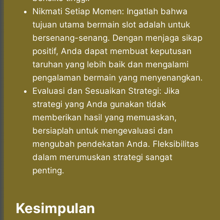
Nikmati Setiap Momen: Ingatlah bahwa
tujuan utama bermain slot adalah untuk
bersenang-senang. Dengan menjaga sikap
positif, Anda dapat membuat keputusan
taruhan yang lebih baik dan mengalami
pengalaman bermain yang menyenangkan.
Evaluasi dan Sesuaikan Strategi: Jika
strategi yang Anda gunakan tidak
memberikan hasil yang memuaskan,
bersiaplah untuk mengevaluasi dan
mengubah pendekatan Anda. Fleksibilitas
dalam merumuskan strategi sangat
penting.
Kesimpulan