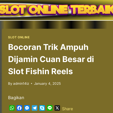
Skip
to
content
SLOT ONLINE
Bocoran Trik Ampuh
Dijamin Cuan Besar di
Slot Fishin Reels
By
admin14iz
January 4, 2025
Bagikan
W
F
M
T
S
L
X
Share