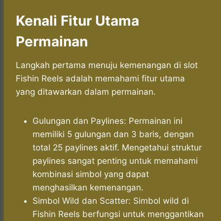
Kenali Fitur Utama
Permainan
Langkah pertama menuju kemenangan di slot
Fishin Reels adalah memahami fitur utama
yang ditawarkan dalam permainan.
Gulungan dan Paylines: Permainan ini
memiliki 5 gulungan dan 3 baris, dengan
total 25 paylines aktif. Mengetahui struktur
paylines sangat penting untuk memahami
kombinasi simbol yang dapat
menghasilkan kemenangan.
Simbol Wild dan Scatter: Simbol wild di
Fishin Reels berfungsi untuk menggantikan