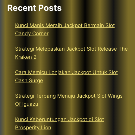
Recent Posts
Kunci Manis Meraih Jackpot Bermain Slot
Candy Corner
Strategi Melepaskan Jackpot Slot Release The
Kraken 2
Cara Memicu Lonjakan Jackpot Untuk Slot
Cash Surge
Strategi Terbang Menuju Jackpot Slot Wings
Of Iguazu
Kunci Keberuntungan Jackpot di Slot
Prosperity Lion