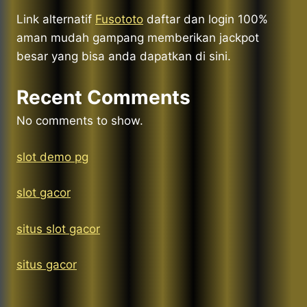
Link alternatif
Fusototo
daftar dan login 100%
aman mudah gampang memberikan jackpot
besar yang bisa anda dapatkan di sini.
Recent Comments
No comments to show.
slot demo pg
slot gacor
situs slot gacor
situs gacor