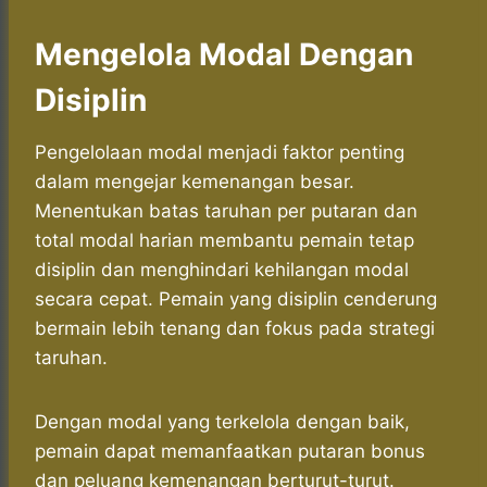
Mengelola Modal Dengan
Disiplin
Pengelolaan modal menjadi faktor penting
dalam mengejar kemenangan besar.
Menentukan batas taruhan per putaran dan
total modal harian membantu pemain tetap
disiplin dan menghindari kehilangan modal
secara cepat. Pemain yang disiplin cenderung
bermain lebih tenang dan fokus pada strategi
taruhan.
Dengan modal yang terkelola dengan baik,
pemain dapat memanfaatkan putaran bonus
dan peluang kemenangan berturut-turut.