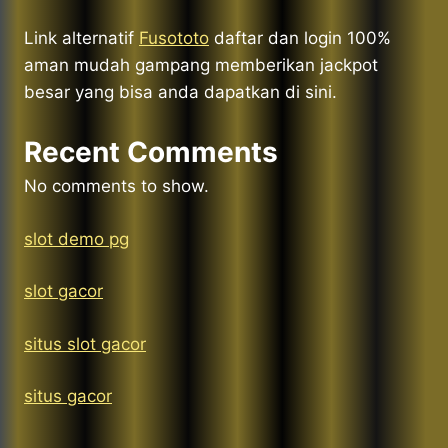
Link alternatif
Fusototo
daftar dan login 100%
aman mudah gampang memberikan jackpot
besar yang bisa anda dapatkan di sini.
Recent Comments
No comments to show.
slot demo pg
slot gacor
situs slot gacor
situs gacor