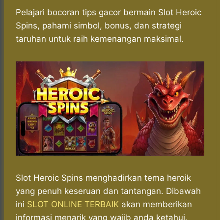
h
a
e
e
k
i
a
c
s
l
y
n
Pelajari bocoran tips gacor bermain Slot Heroic
t
e
s
e
p
e
Spins, pahami simbol, bonus, dan strategi
s
b
e
g
e
taruhan untuk raih kemenangan maksimal.
A
o
n
r
p
o
g
a
p
k
e
m
r
Slot Heroic Spins menghadirkan tema heroik
yang penuh keseruan dan tantangan. Dibawah
ini
SLOT ONLINE TERBAIK
akan memberikan
informasi menarik yang wajib anda ketahui.