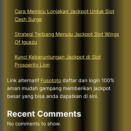
Cara Memicu Lonjakan Jackpot Untuk Slot
Cash Surge
Strategi Terbang Menuju Jackpot Slot Wings
Of Iguazu
Kunci Keberuntungan Jackpot di Slot
Prosperity Lion
Link alternatif
Fusototo
daftar dan login 100%
aman mudah gampang memberikan jackpot
besar yang bisa anda dapatkan di sini.
Recent Comments
No comments to show.