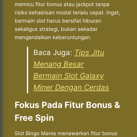
memicu fitur bonus atau jackpot tanpa
risiko kehabisan modal terlalu cepat. Ingat,
bermain slot harus bersifat hiburan
sekaligus strategi, bukan sekadar
mengandalkan keberuntungan.
Baca Juga:
Tips Jitu
Menang Besar
Bermain Slot Galaxy
Miner Dengan Cerdas
Fokus Pada Fitur Bonus &
Free Spin
Slot Bingo Mania menawarkan fitur bonus