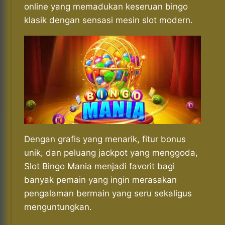
online yang memadukan keseruan bingo
klasik dengan sensasi mesin slot modern.
Dengan grafis yang menarik, fitur bonus
unik, dan peluang jackpot yang menggoda,
Slot Bingo Mania menjadi favorit bagi
banyak pemain yang ingin merasakan
pengalaman bermain yang seru sekaligus
menguntungkan.