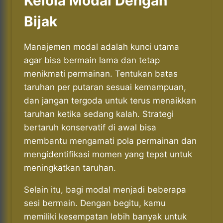
Kelola Modal Dengan
Bijak
Manajemen modal adalah kunci utama
agar bisa bermain lama dan tetap
menikmati permainan. Tentukan batas
taruhan per putaran sesuai kemampuan,
dan jangan tergoda untuk terus menaikkan
taruhan ketika sedang kalah. Strategi
bertaruh konservatif di awal bisa
membantu mengamati pola permainan dan
mengidentifikasi momen yang tepat untuk
meningkatkan taruhan.
Selain itu, bagi modal menjadi beberapa
sesi bermain. Dengan begitu, kamu
memiliki kesempatan lebih banyak untuk