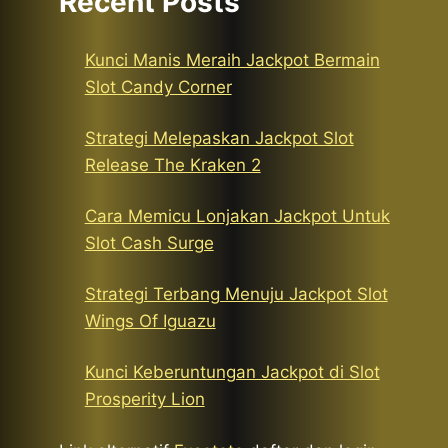
Recent Posts
Kunci Manis Meraih Jackpot Bermain
Slot Candy Corner
Strategi Melepaskan Jackpot Slot
Release The Kraken 2
Cara Memicu Lonjakan Jackpot Untuk
Slot Cash Surge
Strategi Terbang Menuju Jackpot Slot
Wings Of Iguazu
Kunci Keberuntungan Jackpot di Slot
Prosperity Lion