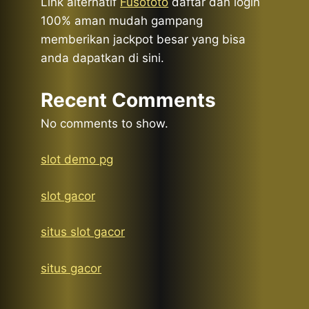
Link alternatif
Fusototo
daftar dan login
100% aman mudah gampang
memberikan jackpot besar yang bisa
anda dapatkan di sini.
Recent Comments
No comments to show.
slot demo pg
slot gacor
situs slot gacor
situs gacor