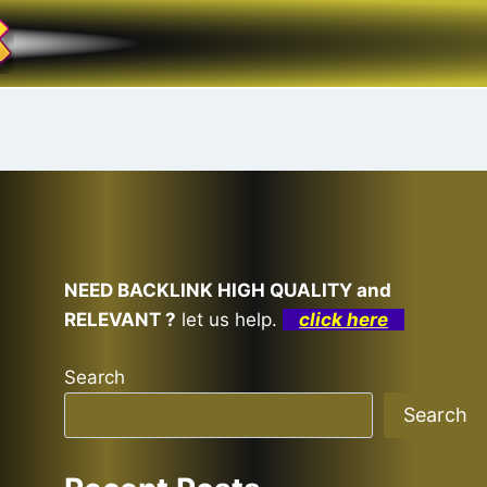
NEED BACKLINK HIGH QUALITY and
RELEVANT ?
let us help.
click here
Search
Search