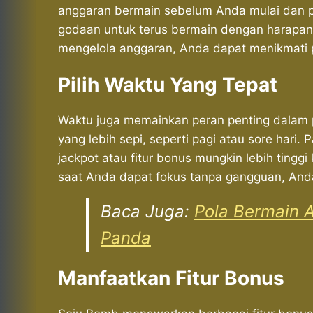
anggaran bermain sebelum Anda mulai dan pa
godaan untuk terus bermain dengan harapa
mengelola anggaran, Anda dapat menikmati p
Pilih Waktu Yang Tepat
Waktu juga memainkan peran penting dalam p
yang lebih sepi, seperti pagi atau sore hari
jackpot atau fitur bonus mungkin lebih tinggi
saat Anda dapat fokus tanpa gangguan, And
Baca Juga:
Pola Bermain A
Panda
Manfaatkan Fitur Bonus