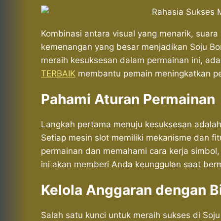
Kombinasi antara visual yang menarik, suar
kemenangan yang besar menjadikan Soju Bom
meraih kesuksesan dalam permainan ini, ada
TERBAIK
membantu pemain meningkatkan pe
Pahami Aturan Permainan
Langkah pertama menuju kesuksesan adalah
Setiap mesin slot memiliki mekanisme dan fi
permainan dan memahami cara kerja simbol, 
ini akan memberi Anda keunggulan saat ber
Kelola Anggaran dengan B
Salah satu kunci untuk meraih sukses di S