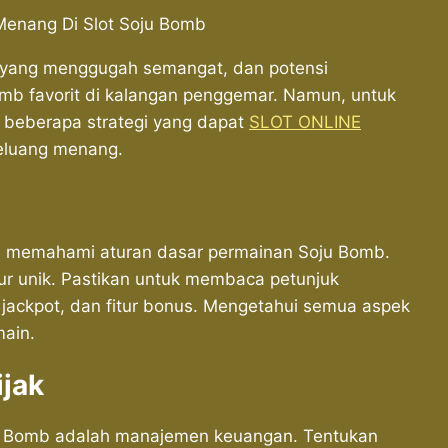
a yang menggugah semangat, dan potensi
b favorit di kalangan penggemar. Namun, untuk
 beberapa strategi yang dapat
SLOT ONLINE
luang menang.
 memahami aturan dasar permainan Soju Bomb.
tur unik. Pastikan untuk membaca petunjuk
jackpot, dan fitur bonus. Mengetahui semua aspek
main.
ijak
oju Bomb adalah manajemen keuangan. Tentukan