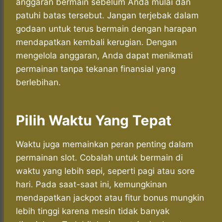
anggaran bermain sebelum Anda mulai dan
patuhi batas tersebut. Jangan terjebak dalam
godaan untuk terus bermain dengan harapan
mendapatkan kembali kerugian. Dengan
mengelola anggaran, Anda dapat menikmati
permainan tanpa tekanan finansial yang
berlebihan.
Pilih Waktu Yang Tepat
Waktu juga memainkan peran penting dalam
permainan slot. Cobalah untuk bermain di
waktu yang lebih sepi, seperti pagi atau sore
hari. Pada saat-saat ini, kemungkinan
mendapatkan jackpot atau fitur bonus mungkin
lebih tinggi karena mesin tidak banyak