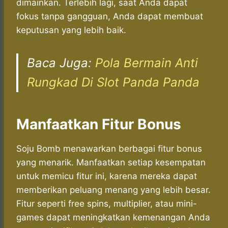
dimainkan. Terlebih lagi, saat Anda dapat
fokus tanpa gangguan, Anda dapat membuat
keputusan yang lebih baik.
Baca Juga:
Pola Bermain Anti
Rungkad Di Slot Panda Panda
Manfaatkan Fitur Bonus
Soju Bomb menawarkan berbagai fitur bonus
yang menarik. Manfaatkan setiap kesempatan
untuk memicu fitur ini, karena mereka dapat
memberikan peluang menang yang lebih besar.
Fitur seperti free spins, multiplier, atau mini-
games dapat meningkatkan kemenangan Anda