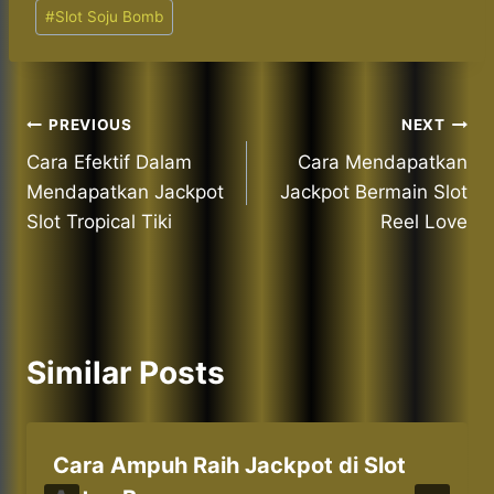
#
Slot Soju Bomb
Post
PREVIOUS
NEXT
Cara Efektif Dalam
Cara Mendapatkan
navigation
Mendapatkan Jackpot
Jackpot Bermain Slot
Slot Tropical Tiki
Reel Love
Similar Posts
Cara Ampuh Raih Jackpot di Slot