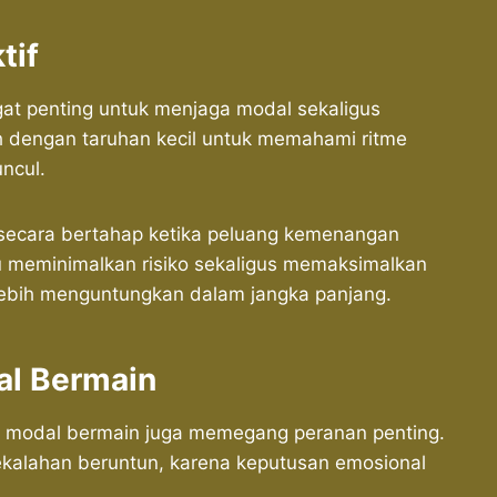
tif
gat penting untuk menjaga modal sekaligus
 dengan taruhan kecil untuk memahami ritme
ncul.
 secara bertahap ketika peluang kemenangan
u meminimalkan risiko sekaligus memaksimalkan
lebih menguntungkan dalam jangka panjang.
al Bermain
dan modal bermain juga memegang peranan penting.
ekalahan beruntun, karena keputusan emosional