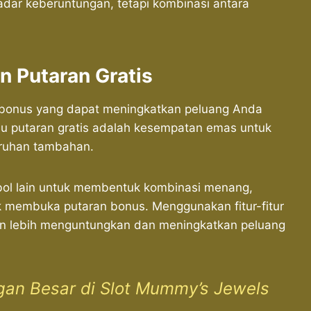
adar keberuntungan, tetapi kombinasi antara
n Putaran Gratis
r bonus yang dapat meningkatkan peluang Anda
tau putaran gratis adalah kesempatan emas untuk
ruhan tambahan.
imbol lain untuk membentuk kombinasi menang,
uk membuka putaran bonus. Menggunakan fitur-fitur
an lebih menguntungkan dan meningkatkan peluang
an Besar di Slot Mummy’s Jewels