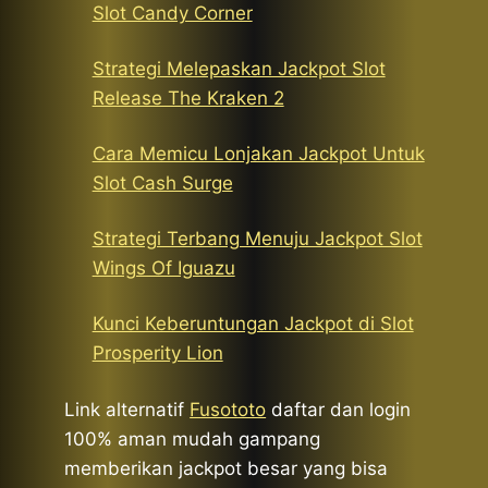
Slot Candy Corner
Strategi Melepaskan Jackpot Slot
Release The Kraken 2
Cara Memicu Lonjakan Jackpot Untuk
Slot Cash Surge
Strategi Terbang Menuju Jackpot Slot
Wings Of Iguazu
Kunci Keberuntungan Jackpot di Slot
Prosperity Lion
Link alternatif
Fusototo
daftar dan login
100% aman mudah gampang
memberikan jackpot besar yang bisa