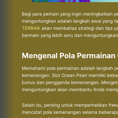
Bagi para pemain yang ingin meningkatkan 
menguntungkan adalah langkah awal yang ta
TERBAIK
akan membahas strategi dan tips 
bermain yang lebih seru dan menguntungkan
Mengenal Pola Permainan 
Memahami pola permainan adalah langkah p
kemenangan. Slot Ocean Pearl memiliki beb
bonus dan pengganda kemenangan. Mengetahu
menguntungkan akan membantu Anda mempredi
Selain itu, penting untuk memperhatikan fre
mencatat pola kemenangan selama beberapa 