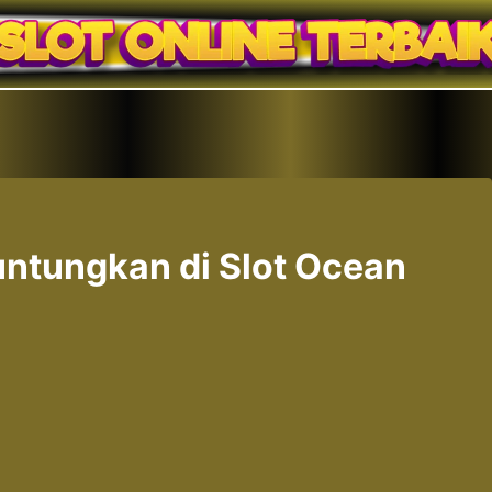
ntungkan di Slot Ocean