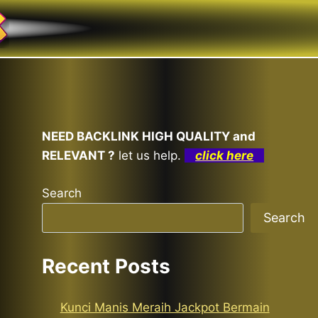
NEED BACKLINK HIGH QUALITY and
RELEVANT ?
let us help.
click here
Search
Search
Recent Posts
Kunci Manis Meraih Jackpot Bermain