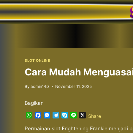
Skip
to
content
SLOT ONLINE
Cara Mudah Menguasai 
By
admin14iz
November 11, 2025
Bagikan
W
F
M
T
S
L
X
Share
h
a
e
e
k
i
a
c
s
l
y
n
Permainan slot Frightening Frankie menjadi 