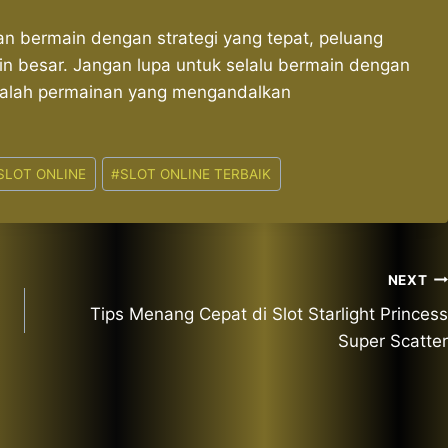
an bermain dengan strategi yang tepat, peluang
 besar. Jangan lupa untuk selalu bermain dengan
 adalah permainan yang mengandalkan
SLOT ONLINE
#
SLOT ONLINE TERBAIK
NEXT
Tips Menang Cepat di Slot Starlight Princess
Super Scatter