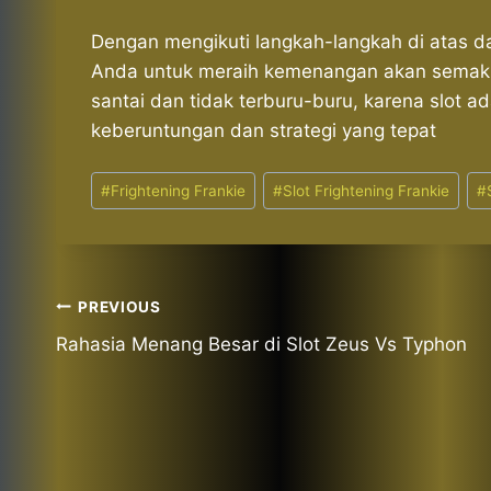
Dengan mengikuti langkah-langkah di atas d
Anda untuk meraih kemenangan akan semakin
santai dan tidak terburu-buru, karena slot
keberuntungan dan strategi yang tepat
Post
#
Frightening Frankie
#
Slot Frightening Frankie
#
Tags:
Post
PREVIOUS
Rahasia Menang Besar di Slot Zeus Vs Typhon
navigation