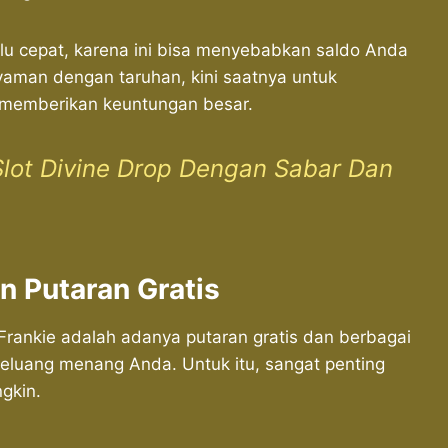
lalu cepat, karena ini bisa menyebabkan saldo Anda
aman dengan taruhan, kini saatnya untuk
a memberikan keuntungan besar.
 Slot Divine Drop Dengan Sabar Dan
n Putaran Gratis
 Frankie adalah adanya putaran gratis dan berbagai
peluang menang Anda. Untuk itu, sangat penting
ngkin.