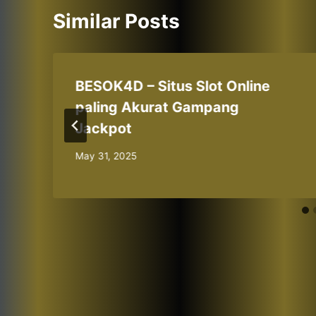
Similar Posts
BESOK4D – Situs Slot Online
paling Akurat Gampang
Jackpot
May 31, 2025