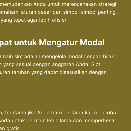
n memudahkan Anda untuk merencanakan strategi
emahami aturan dasar dan simbol-simbol penting,
yang tepat agar lebih efisien.
pat untuk Mengatur Modal
rmain slot adalah mengelola modal dengan bijak.
n yang sesuai dengan anggaran Anda. Slot
uran taruhan yang dapat disesuaikan dengan
h, terutama jika Anda baru pertama kali mencoba
 Anda untuk bermain lebih lama dan memperbesar
n gratis.