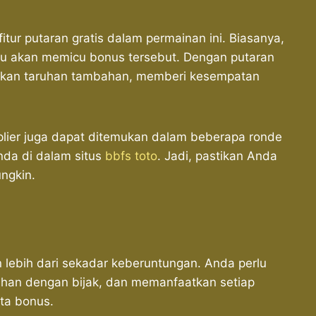
tur putaran gratis dalam permainan ini. Biasanya,
tentu akan memicu bonus tersebut. Dengan putaran
arkan taruhan tambahan, memberi kesempatan
iplier juga dapat ditemukan dalam beberapa ronde
da di dalam situs
bbfs toto
. Jadi, pastikan Anda
ngkin.
lebih dari sekadar keberuntungan. Anda perlu
han dengan bijak, dan memanfaatkan setiap
ta bonus.