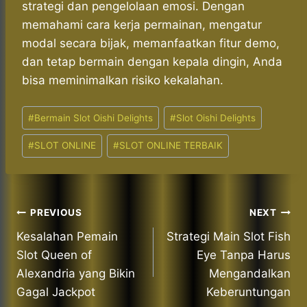
strategi dan pengelolaan emosi. Dengan
memahami cara kerja permainan, mengatur
modal secara bijak, memanfaatkan fitur demo,
dan tetap bermain dengan kepala dingin, Anda
bisa meminimalkan risiko kekalahan.
Post
#
Bermain Slot Oishi Delights
#
Slot Oishi Delights
Tags:
#
SLOT ONLINE
#
SLOT ONLINE TERBAIK
Post
PREVIOUS
NEXT
Kesalahan Pemain
Strategi Main Slot Fish
navigation
Slot Queen of
Eye Tanpa Harus
Alexandria yang Bikin
Mengandalkan
Gagal Jackpot
Keberuntungan