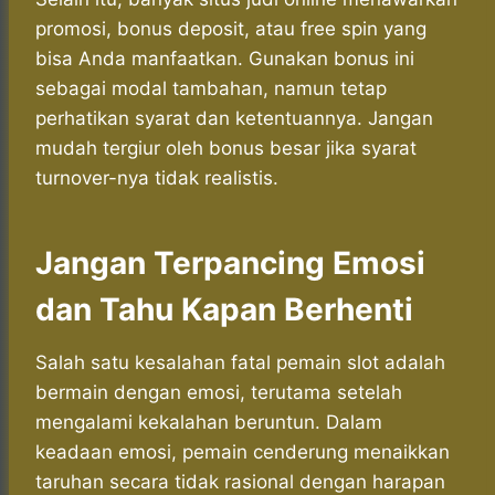
promosi, bonus deposit, atau free spin yang
bisa Anda manfaatkan. Gunakan bonus ini
sebagai modal tambahan, namun tetap
perhatikan syarat dan ketentuannya. Jangan
mudah tergiur oleh bonus besar jika syarat
turnover-nya tidak realistis.
Jangan Terpancing Emosi
dan Tahu Kapan Berhenti
Salah satu kesalahan fatal pemain slot adalah
bermain dengan emosi, terutama setelah
mengalami kekalahan beruntun. Dalam
keadaan emosi, pemain cenderung menaikkan
taruhan secara tidak rasional dengan harapan