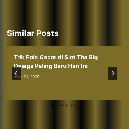
Similar Posts
Trik Pola Gacor di Slot The Big
Dawgs Paling Baru Hari Ini
June 21, 2025