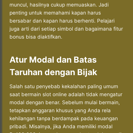
muncul, hasilnya cukup memuaskan. Jadi
penting untuk memahami kapan harus
bersabar dan kapan harus berhenti. Pelajari
juga arti dari setiap simbol dan bagaimana fitur
bonus bisa diaktifkan.
Atur Modal dan Batas
Taruhan dengan Bijak
Salah satu penyebab kekalahan paling umum
saat bermain slot online adalah tidak mengatur
modal dengan benar. Sebelum mulai bermain,
tetapkan anggaran khusus yang Anda rela
kehilangan tanpa berdampak pada keuangan
pribadi. Misalnya, jika Anda memiliki modal