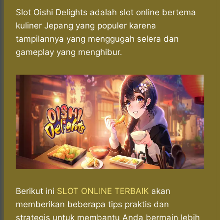
h
a
e
e
k
i
a
c
s
l
y
n
Slot Oishi Delights adalah slot online bertema
t
e
s
e
p
e
kuliner Jepang yang populer karena
s
b
e
g
e
tampilannya yang menggugah selera dan
A
o
n
r
gameplay yang menghibur.
p
o
g
a
p
k
e
m
r
Berikut ini
SLOT ONLINE TERBAIK
akan
memberikan beberapa tips praktis dan
strategis untuk membantu Anda bermain lebih