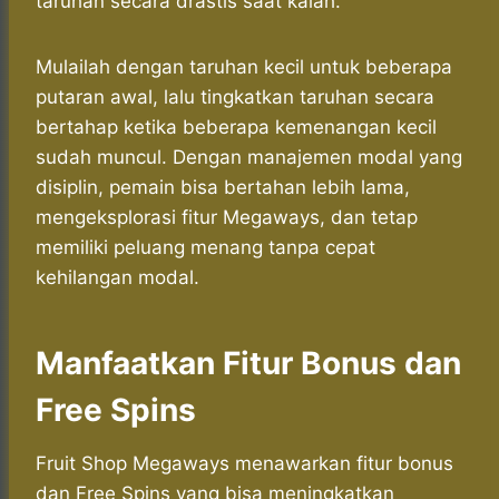
taruhan secara drastis saat kalah.
Mulailah dengan taruhan kecil untuk beberapa
putaran awal, lalu tingkatkan taruhan secara
bertahap ketika beberapa kemenangan kecil
sudah muncul. Dengan manajemen modal yang
disiplin, pemain bisa bertahan lebih lama,
mengeksplorasi fitur Megaways, dan tetap
memiliki peluang menang tanpa cepat
kehilangan modal.
Manfaatkan Fitur Bonus dan
Free Spins
Fruit Shop Megaways menawarkan fitur bonus
dan Free Spins yang bisa meningkatkan