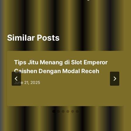
Similar Posts
Tips Jitu Menang di Slot Emperor
Caishen Dengan Modal Receh
June 21, 2025