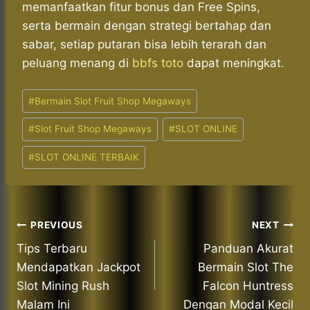
memanfaatkan fitur bonus dan Free Spins,
serta bermain dengan strategi bertahap dan
sabar, setiap putaran bisa lebih terarah dan
peluang menang di
bbfs toto
dapat meningkat.
Post
#
Bermain Slot Fruit Shop Megaways
Tags:
#
Slot Fruit Shop Megaways
#
SLOT ONLINE
#
SLOT ONLINE TERBAIK
Post
PREVIOUS
NEXT
Tips Terbaru
Panduan Akurat
navigation
Mendapatkan Jackpot
Bermain Slot The
Slot Mining Rush
Falcon Huntress
Malam Ini
Dengan Modal Kecil