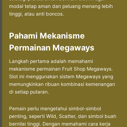
modal tetap aman dan peluang menang lebih
tinggi, atau anti boncos.
Pahami Mekanisme
Permainan Megaways
Langkah pertama adalah memahami
mekanisme permainan Fruit Shop Megaways.
Slot ini menggunakan sistem Megaways yang
memungkinkan ribuan kombinasi kemenangan
di setiap putaran.
Pemain perlu mengetahui simbol-simbol
penting, seperti Wild, Scatter, dan simbol buah
bernilai tinggi. Dengan memahami cara kerja