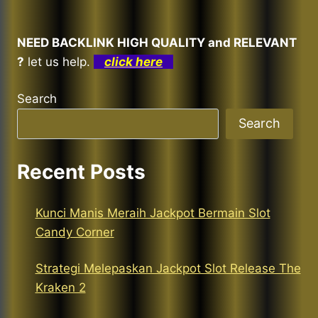
NEED BACKLINK HIGH QUALITY and RELEVANT
?
let us help.
click here
Search
Search
Recent Posts
Kunci Manis Meraih Jackpot Bermain Slot
Candy Corner
Strategi Melepaskan Jackpot Slot Release The
Kraken 2