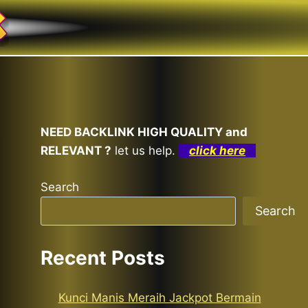
NEED BACKLINK HIGH QUALITY and
RELEVANT ?
let us help.
click here
Search
Search
Recent Posts
Kunci Manis Meraih Jackpot Bermain