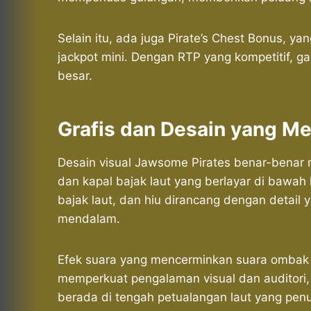
Selain itu, ada juga Pirate’s Chest Bonus, 
jackpot mini. Dengan RTP yang kompetitif, g
besar.
Grafis dan Desain yang 
Desain visual Jawsome Pirates benar-benar 
dan kapal bajak laut yang berlayar di bawah l
bajak laut, dan hiu dirancang dengan detai
mendalam.
Efek suara yang mencerminkan suara ombak 
memperkuat pengalaman visual dan auditori
berada di tengah petualangan laut yang pen