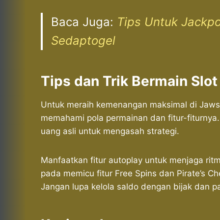
Baca Juga:
Tips Untuk Jackpot
Sedaptogel
Tips dan Trik Bermain Slot
Untuk meraih kemenangan maksimal di Jaws
memahami pola permainan dan fitur-fiturny
uang asli untuk mengasah strategi.
Manfaatkan fitur autoplay untuk menjaga ri
pada memicu fitur Free Spins dan Pirate’s 
Jangan lupa kelola saldo dengan bijak dan p