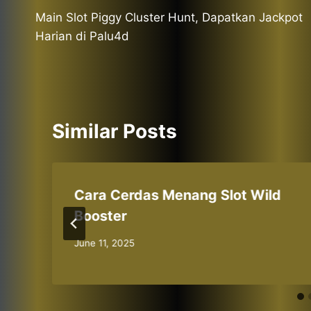
Main Slot Piggy Cluster Hunt, Dapatkan Jackpot
navigation
Harian di Palu4d
Similar Posts
Cara Cerdas Menang Slot Wild
Booster
June 11, 2025