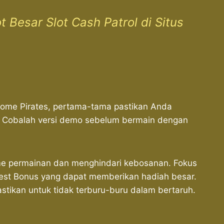
 Besar Slot Cash Patrol di Situs
ome Pirates, pertama-tama pastikan Anda
a. Cobalah versi demo sebelum bermain dengan
tme permainan dan menghindari kebosanan. Fokus
Chest Bonus yang dapat memberikan hadiah besar.
astikan untuk tidak terburu-buru dalam bertaruh.