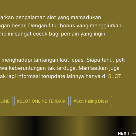
awarkan pengalaman slot yang memadukan
gan besar. Dengan fitur bonus yang menggiurkan,
e ini sangat cocok bagi pemain yang ingin
k menghadapi tantangan laut lepas. Siapa tahu, peti
wa keberuntungan tak terduga. Manfaatkan juga
k lagi informasi terupdate lainnya hanya di
SLOT
LINE
#
SLOT ONLINE TERBAIK
#
Slot Paling Dicari
NEXT