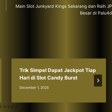
Main Slot Junkyard Kings Sekarang dan Raih JP
Besar di Palu4d
Trik Simpel Dapat Jackpot Tiap
Hari di Slot Candy Burst
December 1, 2025