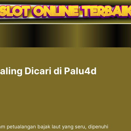
ling Dicari di Palu4d
 petualangan bajak laut yang seru, dipenuhi