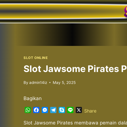
Skip
to
content
SLOT ONLINE
Slot Jawsome Pirates Pa
By
admin14iz
May 5, 2025
Bagikan
W
F
M
T
S
L
X
Share
h
a
e
e
k
i
a
c
s
l
y
n
Slot Jawsome Pirates membawa pemain dalam