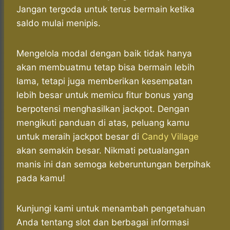
Jangan tergoda untuk terus bermain ketika
saldo mulai menipis.
Mengelola modal dengan baik tidak hanya
akan membuatmu tetap bisa bermain lebih
lama, tetapi juga memberikan kesempatan
lebih besar untuk memicu fitur bonus yang
berpotensi menghasilkan jackpot. Dengan
mengikuti panduan di atas, peluang kamu
untuk meraih jackpot besar di
Candy Village
akan semakin besar. Nikmati petualangan
manis ini dan semoga keberuntungan berpihak
pada kamu!
Kunjungi kami untuk menambah pengetahuan
Anda tentang slot dan berbagai informasi