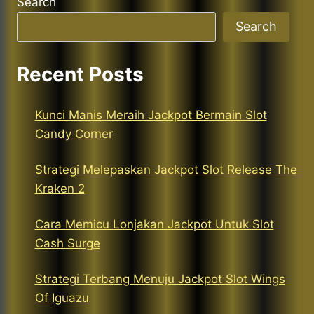
Search
Search
Recent Posts
Kunci Manis Meraih Jackpot Bermain Slot
Candy Corner
Strategi Melepaskan Jackpot Slot Release The
Kraken 2
Cara Memicu Lonjakan Jackpot Untuk Slot
Cash Surge
Strategi Terbang Menuju Jackpot Slot Wings
Of Iguazu