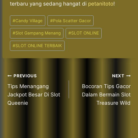
terbaru yang sedang hangat di
petanitoto
!
Post
#
Candy Village
#
Pola Scatter Gacor
Tags:
#
Slot Gampang Menang
#
SLOT ONLINE
#
SLOT ONLINE TERBAIK
Post
PREVIOUS
NEXT
Tips Menangang
Bocoran Tips Gacor
navigation
Jackpot Besar Di Slot
Dalam Bermain Slot
Queenie
Treasure Wild