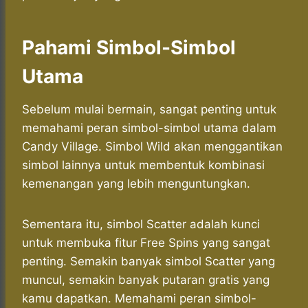
Pahami Simbol-Simbol
Utama
Sebelum mulai bermain, sangat penting untuk
memahami peran simbol-simbol utama dalam
Candy Village. Simbol Wild akan menggantikan
simbol lainnya untuk membentuk kombinasi
kemenangan yang lebih menguntungkan.
Sementara itu, simbol Scatter adalah kunci
untuk membuka fitur Free Spins yang sangat
penting. Semakin banyak simbol Scatter yang
muncul, semakin banyak putaran gratis yang
kamu dapatkan. Memahami peran simbol-