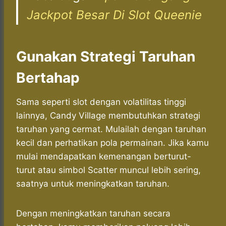
Jackpot Besar Di Slot Queenie
Gunakan Strategi Taruhan
Bertahap
Sama seperti slot dengan volatilitas tinggi
lainnya, Candy Village membutuhkan strategi
taruhan yang cermat. Mulailah dengan taruhan
kecil dan perhatikan pola permainan. Jika kamu
mulai mendapatkan kemenangan berturut-
turut atau simbol Scatter muncul lebih sering,
saatnya untuk meningkatkan taruhan.
Dengan meningkatkan taruhan secara