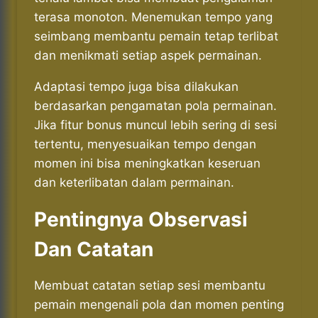
terasa monoton. Menemukan tempo yang
seimbang membantu pemain tetap terlibat
dan menikmati setiap aspek permainan.
Adaptasi tempo juga bisa dilakukan
berdasarkan pengamatan pola permainan.
Jika fitur bonus muncul lebih sering di sesi
tertentu, menyesuaikan tempo dengan
momen ini bisa meningkatkan keseruan
dan keterlibatan dalam permainan.
Pentingnya Observasi
Dan Catatan
Membuat catatan setiap sesi membantu
pemain mengenali pola dan momen penting