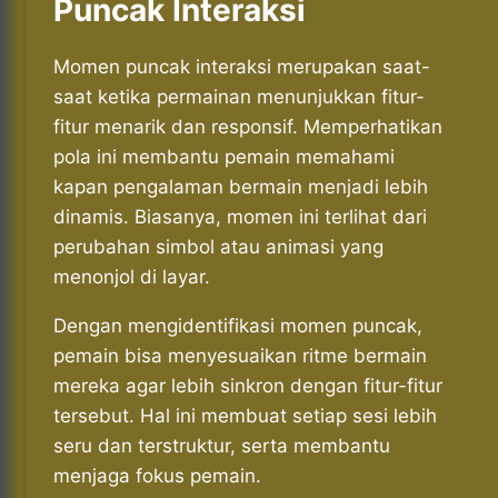
Puncak Interaksi
Momen puncak interaksi merupakan saat-
saat ketika permainan menunjukkan fitur-
fitur menarik dan responsif. Memperhatikan
pola ini membantu pemain memahami
kapan pengalaman bermain menjadi lebih
dinamis. Biasanya, momen ini terlihat dari
perubahan simbol atau animasi yang
menonjol di layar.
Dengan mengidentifikasi momen puncak,
pemain bisa menyesuaikan ritme bermain
mereka agar lebih sinkron dengan fitur-fitur
tersebut. Hal ini membuat setiap sesi lebih
seru dan terstruktur, serta membantu
menjaga fokus pemain.