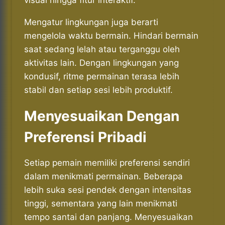
visual hingga fitur interaktif.
Mengatur lingkungan juga berarti
mengelola waktu bermain. Hindari bermain
saat sedang lelah atau terganggu oleh
aktivitas lain. Dengan lingkungan yang
kondusif, ritme permainan terasa lebih
stabil dan setiap sesi lebih produktif.
Menyesuaikan Dengan
Preferensi Pribadi
Setiap pemain memiliki preferensi sendiri
dalam menikmati permainan. Beberapa
lebih suka sesi pendek dengan intensitas
tinggi, sementara yang lain menikmati
tempo santai dan panjang. Menyesuaikan