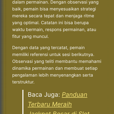
dalam permainan. Dengan observasi yang
baik, pemain bisa menyesuaikan strategi
mereka secara tepat dan menjaga ritme
yang optimal. Catatan ini bisa berupa
waktu bermain, respons permainan, atau
fitur yang muncul.
Dengan data yang tercatat, pemain
memiliki referensi untuk sesi berikutnya.
Observasi yang teliti membantu memahami
dinamika permainan dan membuat setiap
pengalaman lebih menyenangkan serta
terstruktur.
Baca Juga:
Panduan
Terbaru Meraih
Jackpot Besar di Slot