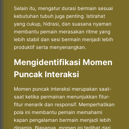
Selain itu, mengatur durasi bermain sesuai
kebutuhan tubuh juga penting. Istirahat
yang cukup, hidrasi, dan suasana nyaman
membantu pemain merasakan ritme yang
lebih stabil dan sesi bermain menjadi lebih
produktif serta menyenangkan.
Mengidentifikasi Momen
Puncak Interaksi
Momen puncak interaksi merupakan saat-
saat ketika permainan menunjukkan fitur-
fitur menarik dan responsif. Memperhatikan
pola ini membantu pemain memahami
kapan pengalaman bermain menjadi lebih
dinamis. Biasanya, momen ini terlihat dari