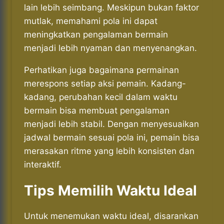
lain lebih seimbang. Meskipun bukan faktor
mutlak, memahami pola ini dapat
meningkatkan pengalaman bermain
menjadi lebih nyaman dan menyenangkan.
Perhatikan juga bagaimana permainan
merespons setiap aksi pemain. Kadang-
kadang, perubahan kecil dalam waktu
bermain bisa membuat pengalaman
menjadi lebih stabil. Dengan menyesuaikan
jadwal bermain sesuai pola ini, pemain bisa
merasakan ritme yang lebih konsisten dan
interaktif.
Tips Memilih Waktu Ideal
Untuk menemukan waktu ideal, disarankan