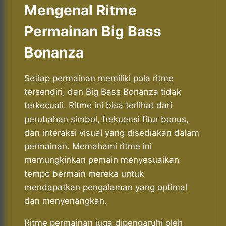
Mengenal Ritme
Permainan Big Bass
Bonanza
Setiap permainan memiliki pola ritme
tersendiri, dan Big Bass Bonanza tidak
terkecuali. Ritme ini bisa terlihat dari
perubahan simbol, frekuensi fitur bonus,
dan interaksi visual yang disediakan dalam
permainan. Memahami ritme ini
memungkinkan pemain menyesuaikan
tempo bermain mereka untuk
mendapatkan pengalaman yang optimal
dan menyenangkan.
Ritme permainan juga dipengaruhi oleh