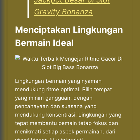
Gravity Bonanza
Menciptakan Lingkungan
Bermain Ideal
Lingkungan bermain yang nyaman
mendukung ritme optimal. Pilih tempat
yang minim gangguan, dengan
pencahayaan dan suasana yang
mendukung konsentrasi. Lingkungan yang
tepat membantu pemain tetap fokus dan
menikmati setiap aspek permainan, dari