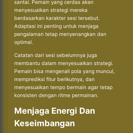
santai. Pemain yang cerdas akan
menyesuaikan strategi mereka
berdasarkan karakter sesi tersebut.
Adaptasi ini penting untuk menjaga
pengalaman tetap menyenangkan dan
optimal.
Catatan dari sesi sebelumnya juga
membantu dalam menyesuaikan strategi.
Pemain bisa mengenali pola yang muncul,
memprediksi fitur berikutnya, dan
menyesuaikan tempo bermain agar tetap
konsisten dengan ritme permainan.
Menjaga Energi Dan
Keseimbangan