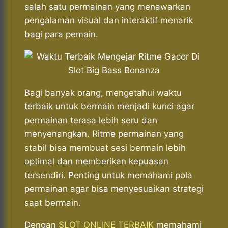
salah satu permainan yang menawarkan
pengalaman visual dan interaktif menarik
bagi para pemain.
Bagi banyak orang, mengetahui waktu
terbaik untuk bermain menjadi kunci agar
permainan terasa lebih seru dan
menyenangkan. Ritme permainan yang
stabil bisa membuat sesi bermain lebih
optimal dan memberikan kepuasan
tersendiri. Penting untuk memahami pola
permainan agar bisa menyesuaikan strategi
saat bermain.
Dengan
SLOT ONLINE TERBAIK
memahami