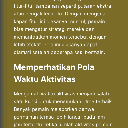
fitur-fitur tambahan seperti putaran ekstra
atau pengali tertentu. Dengan mengenal
kapan fitur ini biasanya muncul, pemain
bisa mengatur strategi mereka dan
memanfaatkan momen tersebut dengan
lebih efektif. Pola ini biasanya dapat
diamati setelah beberapa sesi bermain.
Memperhatikan Pola
Waktu Aktivitas
Mengamati waktu aktivitas menjadi salah
satu kunci untuk menemukan ritme terbaik.
Banyak pemain melaporkan bahwa
permainan terasa lebih lancar pada jam-
jam tertentu ketika jumlah aktivitas pemain