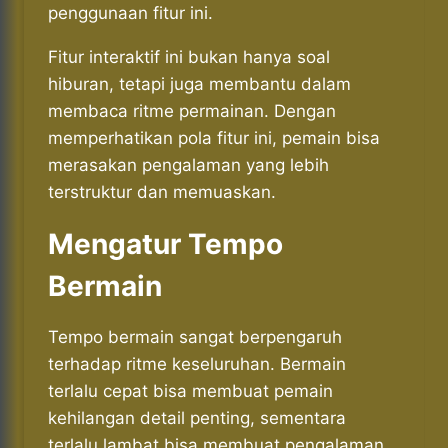
penggunaan fitur ini.
Fitur interaktif ini bukan hanya soal
hiburan, tetapi juga membantu dalam
membaca ritme permainan. Dengan
memperhatikan pola fitur ini, pemain bisa
merasakan pengalaman yang lebih
terstruktur dan memuaskan.
Mengatur Tempo
Bermain
Tempo bermain sangat berpengaruh
terhadap ritme keseluruhan. Bermain
terlalu cepat bisa membuat pemain
kehilangan detail penting, sementara
terlalu lambat bisa membuat pengalaman