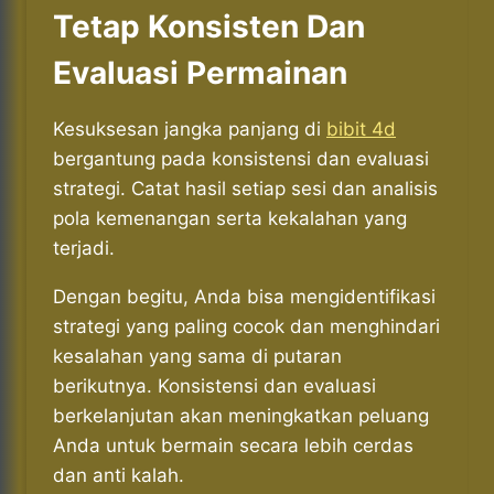
Tetap Konsisten Dan
Evaluasi Permainan
Kesuksesan jangka panjang di
bibit 4d
bergantung pada konsistensi dan evaluasi
strategi. Catat hasil setiap sesi dan analisis
pola kemenangan serta kekalahan yang
terjadi.
Dengan begitu, Anda bisa mengidentifikasi
strategi yang paling cocok dan menghindari
kesalahan yang sama di putaran
berikutnya. Konsistensi dan evaluasi
berkelanjutan akan meningkatkan peluang
Anda untuk bermain secara lebih cerdas
dan anti kalah.