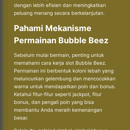
dengan lebih efisien dan meningkatkan
peluang menang secara berkelanjutan.
Pahami Mekanisme
Permainan Bubble Beez
Sebelum mulai bermain, penting untuk
memahami cara kerja slot Bubble Beez.
Permainan ini berbentuk koloni lebah yang
meluncurkan gelembung dan mencocokkan
warna untuk mendapatkan poin dan bonus.
Ketahui fitur-fitur seperti jackpot, fitur
bonus, dan pengali poin yang bisa
membantu Anda meraih kemenangan
besar.