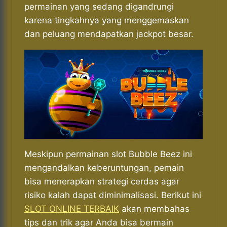
permainan yang sedang digandrungi
karena tingkahnya yang menggemaskan
dan peluang mendapatkan jackpot besar.
Meskipun permainan slot Bubble Beez ini
mengandalkan keberuntungan, pemain
bisa menerapkan strategi cerdas agar
risiko kalah dapat diminimalisasi. Berikut ini
SLOT ONLINE TERBAIK
akan membahas
tips dan trik agar Anda bisa bermain