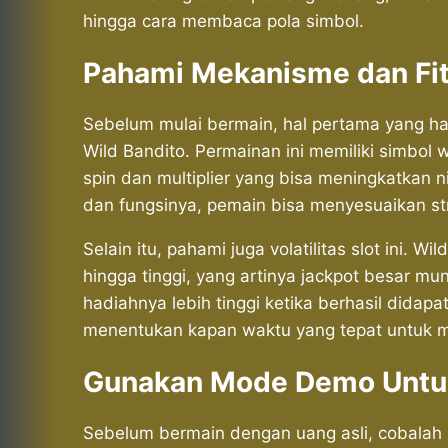
hingga cara membaca pola simbol.
Pahami Mekanisme dan Fitu
Sebelum mulai bermain, hal pertama yang ha
Wild Bandito. Permainan ini memiliki simbol w
spin dan multiplier yang bisa meningkatkan 
dan fungsinya, pemain bisa menyesuaikan stra
Selain itu, pahami juga volatilitas slot ini. Wi
hingga tinggi, yang artinya jackpot besar mung
hadiahnya lebih tinggi ketika berhasil dida
menentukan kapan waktu yang tepat untuk 
Gunakan Mode Demo Untuk
Sebelum bermain dengan uang asli, cobalah 