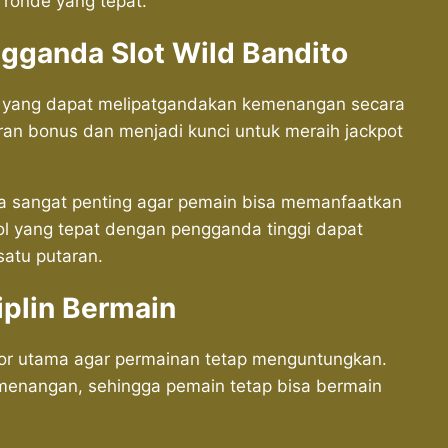
 ronde yang tepat.
gganda Slot Wild Bandito
da yang dapat melipatgandakan kemenangan secara
taran bonus dan menjadi kunci untuk meraih jackpot
nda sangat penting agar pemain bisa memanfaatkan
l yang tepat dengan pengganda tinggi dapat
atu putaran.
plin Bermain
tor utama agar permainan tetap menguntungkan.
menangan, sehingga pemain tetap bisa bermain