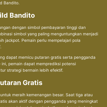
ld Bandito.
ld Bandito
lungan dengan simbol pembayaran tinggi dan
binasi simbol yang paling menguntungkan menjadi
h jackpot. Pemain perlu mempelajari pola
.
r yang dapat memicu putaran gratis serta pengganda
i, pemain dapat memprediksi potensi
 strategi bermain lebih efektif.
utaran Gratis
untuk meraih kemenangan besar. Saat tiga atau
gratis akan aktif dengan pengganda yang meningkat