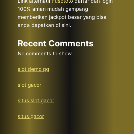
Link alternatif
Fusototo
daftar dan login
100% aman mudah gampang
memberikan jackpot besar yang bisa
anda dapatkan di sini.
Recent Comments
No comments to show.
slot demo pg
slot gacor
situs slot gacor
situs gacor