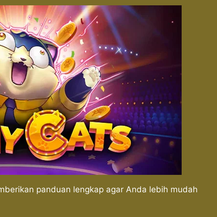
berikan panduan lengkap agar Anda lebih mudah