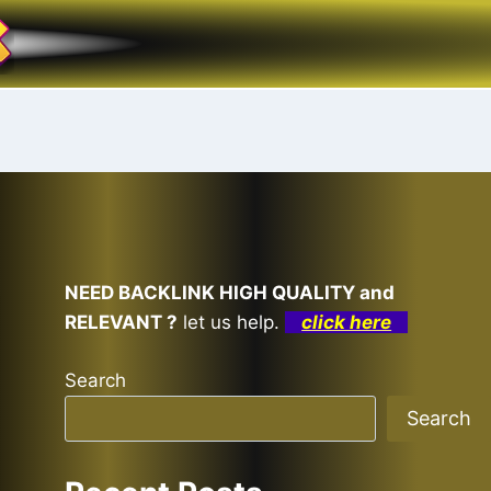
NEED BACKLINK HIGH QUALITY and
RELEVANT ?
let us help.
click here
Search
Search