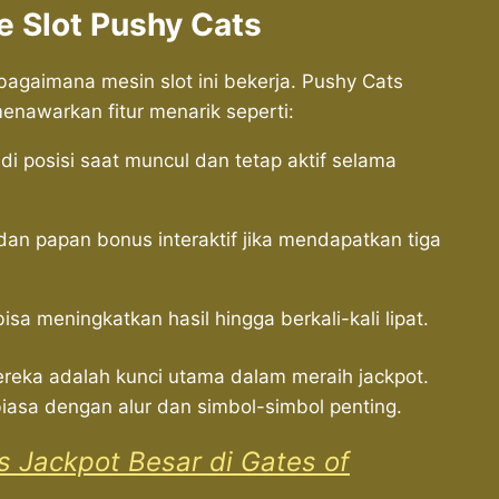
e Slot Pushy Cats
gaimana mesin slot ini bekerja. Pushy Cats
enawarkan fitur menarik seperti:
i posisi saat muncul dan tetap aktif selama
dan papan bonus interaktif jika mendapatkan tiga
a meningkatkan hasil hingga berkali-kali lipat.
mereka adalah kunci utama dalam meraih jackpot.
biasa dengan alur dan simbol-simbol penting.
s Jackpot Besar di Gates of