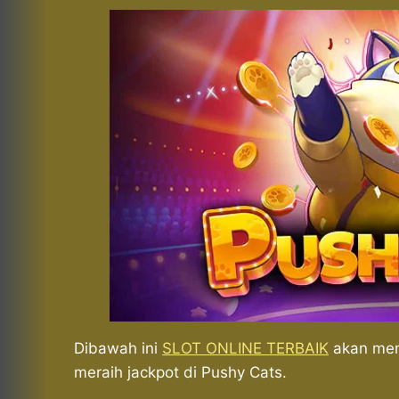
Dibawah ini
SLOT ONLINE TERBAIK
akan mem
meraih jackpot di Pushy Cats.