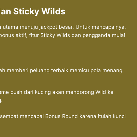
an Sticky Wilds
u utama menuju jackpot besar. Untuk mencapainya,
onus aktif, fitur Sticky Wilds dan pengganda mulai
ngah memberi peluang terbaik memicu pola menang
sme push dari kucing akan mendorong Wild ke
.
sempat mencapai Bonus Round karena itulah kunci