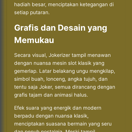
hadiah besar, menciptakan ketegangan di
setiap putaran.
Grafis dan Desain yang
Memukau
Secara visual, Jokerizer tampil menawan
dengan nuansa mesin slot klasik yang
gemerlap. Latar belakang ungu mengkilap,
simbol buah, lonceng, angka tujuh, dan
tentu saja Joker, semua dirancang dengan
grafis tajam dan animasi halus.
Efek suara yang energik dan modern
berpadu dengan nuansa klasik,
menciptakan suasana bermain yang seru
dan penuh nostalgia. Meski tampil