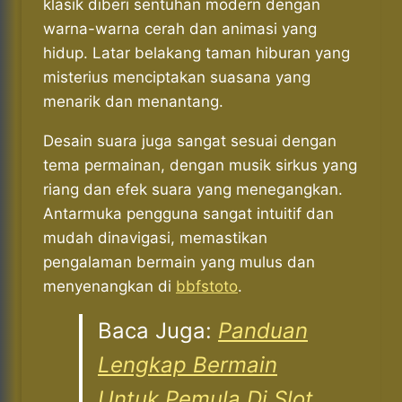
klasik diberi sentuhan modern dengan
warna-warna cerah dan animasi yang
hidup. Latar belakang taman hiburan yang
misterius menciptakan suasana yang
menarik dan menantang.
Desain suara juga sangat sesuai dengan
tema permainan, dengan musik sirkus yang
riang dan efek suara yang menegangkan.
Antarmuka pengguna sangat intuitif dan
mudah dinavigasi, memastikan
pengalaman bermain yang mulus dan
menyenangkan di
bbfstoto
.
Baca Juga:
Panduan
Lengkap Bermain
Untuk Pemula Di Slot