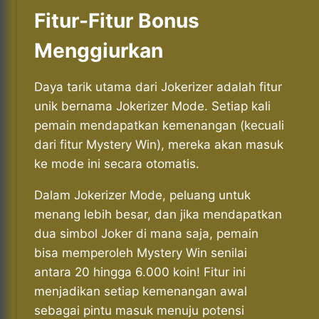
Fitur-Fitur Bonus
Menggiurkan
Daya tarik utama dari Jokerizer adalah fitur
unik bernama Jokerizer Mode. Setiap kali
pemain mendapatkan kemenangan (kecuali
dari fitur Mystery Win), mereka akan masuk
ke mode ini secara otomatis.
Dalam Jokerizer Mode, peluang untuk
menang lebih besar, dan jika mendapatkan
dua simbol Joker di mana saja, pemain
bisa memperoleh Mystery Win senilai
antara 20 hingga 6.000 koin! Fitur ini
menjadikan setiap kemenangan awal
sebagai pintu masuk menuju potensi