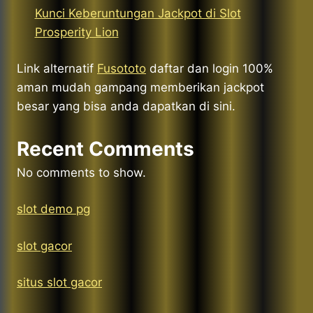
Kunci Keberuntungan Jackpot di Slot
Prosperity Lion
Link alternatif
Fusototo
daftar dan login 100%
aman mudah gampang memberikan jackpot
besar yang bisa anda dapatkan di sini.
Recent Comments
No comments to show.
slot demo pg
slot gacor
situs slot gacor