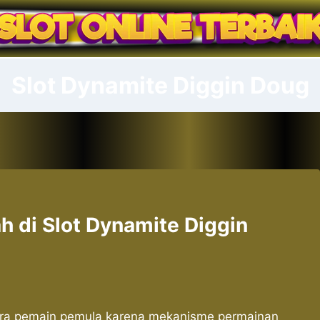
Slot Dynamite Diggin Doug
 di Slot Dynamite Diggin
para pemain pemula karena mekanisme permainan