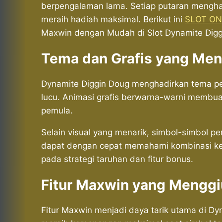
berpengalaman lama. Setiap putaran mengha
meraih hadiah maksimal. Berikut ini
SLOT ON
Maxwin dengan Mudah di Slot Dynamite Digg
Tema dan Grafis yang Men
Dynamite Diggin Doug menghadirkan tema p
lucu. Animasi grafis berwarna-warni membua
pemula.
Selain visual yang menarik, simbol-simbol p
dapat dengan cepat memahami kombinasi k
pada strategi taruhan dan fitur bonus.
Fitur Maxwin yang Menggi
Fitur Maxwin menjadi daya tarik utama di Dy