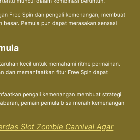
rtentu muncul dalam kombinasi beruntun.
 dengan Free Spin dan pengali kemenangan, membuat
ah besar. Pemula pun dapat merasakan sensasi
emula
aruhan kecil untuk memahami ritme permainan.
n dan memanfaatkan fitur Free Spin dapat
anfaatkan pengali kemenangan membuat strategi
kesabaran, pemain pemula bisa meraih kemenangan
rdas Slot Zombie Carnival Agar