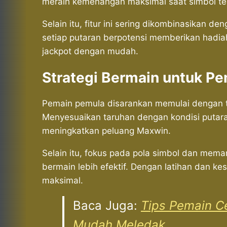
meraih kemenangan maksimal saat simbol te
Selain itu, fitur ini sering dikombinasikan
setiap putaran berpotensi memberikan hadi
jackpot dengan mudah.
Strategi Bermain untuk P
Pemain pemula disarankan memulai dengan t
Menyesuaikan taruhan dengan kondisi putara
meningkatkan peluang Maxwin.
Selain itu, fokus pada pola simbol dan mem
bermain lebih efektif. Dengan latihan dan 
maksimal.
Baca Juga:
Tips Pemain Ce
Mudah Meledak