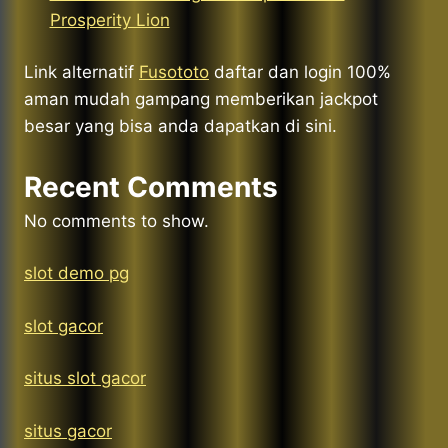
Prosperity Lion
Link alternatif
Fusototo
daftar dan login 100%
aman mudah gampang memberikan jackpot
besar yang bisa anda dapatkan di sini.
Recent Comments
No comments to show.
slot demo pg
slot gacor
situs slot gacor
situs gacor