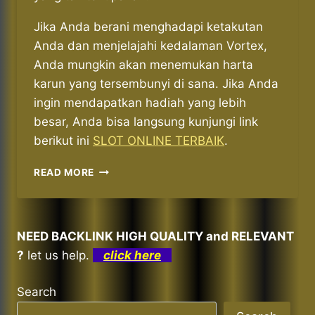
Jika Anda berani menghadapi ketakutan
Anda dan menjelajahi kedalaman Vortex,
Anda mungkin akan menemukan harta
karun yang tersembunyi di sana. Jika Anda
ingin mendapatkan hadiah yang lebih
besar, Anda bisa langsung kunjungi link
berikut ini
SLOT ONLINE TERBAIK
.
TRIK
READ MORE
MENDAPATKAN
BONUS
DI
SLOT
NEED BACKLINK HIGH QUALITY and RELEVANT
DARK
?
let us help.
click here
VORTEX
Search