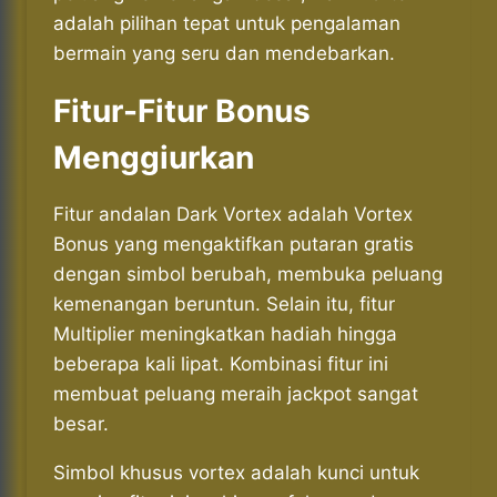
adalah pilihan tepat untuk pengalaman
bermain yang seru dan mendebarkan.
Fitur-Fitur Bonus
Menggiurkan
Fitur andalan Dark Vortex adalah Vortex
Bonus yang mengaktifkan putaran gratis
dengan simbol berubah, membuka peluang
kemenangan beruntun. Selain itu, fitur
Multiplier meningkatkan hadiah hingga
beberapa kali lipat. Kombinasi fitur ini
membuat peluang meraih jackpot sangat
besar.
Simbol khusus vortex adalah kunci untuk