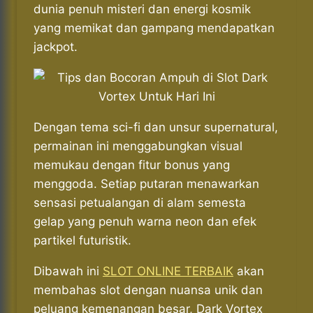
dunia penuh misteri dan energi kosmik
yang memikat dan gampang mendapatkan
jackpot.
Dengan tema sci-fi dan unsur supernatural,
permainan ini menggabungkan visual
memukau dengan fitur bonus yang
menggoda. Setiap putaran menawarkan
sensasi petualangan di alam semesta
gelap yang penuh warna neon dan efek
partikel futuristik.
Dibawah ini
SLOT ONLINE TERBAIK
akan
membahas slot dengan nuansa unik dan
peluang kemenangan besar, Dark Vortex