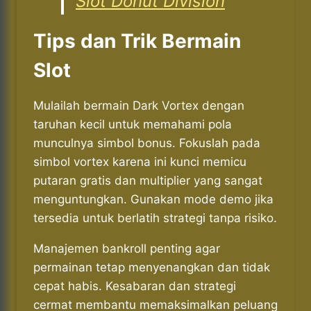
Slot Donut Division
Tips dan Trik Bermain
Slot
Mulailah bermain Dark Vortex dengan
taruhan kecil untuk memahami pola
munculnya simbol bonus. Fokuslah pada
simbol vortex karena ini kunci memicu
putaran gratis dan multiplier yang sangat
menguntungkan. Gunakan mode demo jika
tersedia untuk berlatih strategi tanpa risiko.
Manajemen bankroll penting agar
permainan tetap menyenangkan dan tidak
cepat habis. Kesabaran dan strategi
cermat membantu memaksimalkan peluang