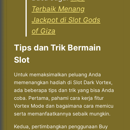
Terbaik Menang
Jackpot di Slot Gods
of Giza
Tips dan Trik Bermain
Slot
Untuk memaksimalkan peluang Anda
memenangkan hadiah di Slot Dark Vortex,
ada beberapa tips dan trik yang bisa Anda
coba. Pertama, pahami cara kerja fitur
Vortex Mode dan bagaimana cara memicu
serta memanfaatkannya sebaik mungkin.
Kedua, pertimbangkan penggunaan Buy