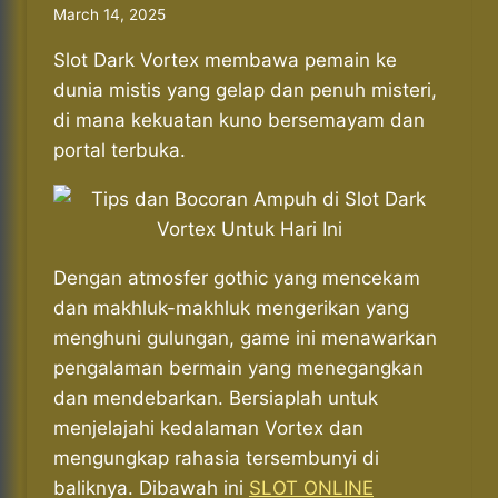
March 14, 2025
Slot Dark Vortex membawa pemain ke
dunia mistis yang gelap dan penuh misteri,
di mana kekuatan kuno bersemayam dan
portal terbuka.
Dengan atmosfer gothic yang mencekam
dan makhluk-makhluk mengerikan yang
menghuni gulungan, game ini menawarkan
pengalaman bermain yang menegangkan
dan mendebarkan. Bersiaplah untuk
menjelajahi kedalaman Vortex dan
mengungkap rahasia tersembunyi di
baliknya. Dibawah ini
SLOT ONLINE