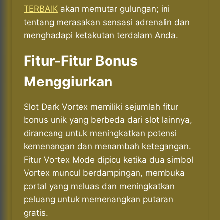
TERBAIK
akan memutar gulungan; ini
tentang merasakan sensasi adrenalin dan
menghadapi ketakutan terdalam Anda.
Fitur-Fitur Bonus
Menggiurkan
Slot Dark Vortex memiliki sejumlah fitur
bonus unik yang berbeda dari slot lainnya,
dirancang untuk meningkatkan potensi
kemenangan dan menambah ketegangan.
Fitur Vortex Mode dipicu ketika dua simbol
Vortex muncul berdampingan, membuka
portal yang meluas dan meningkatkan
peluang untuk memenangkan putaran
gratis.