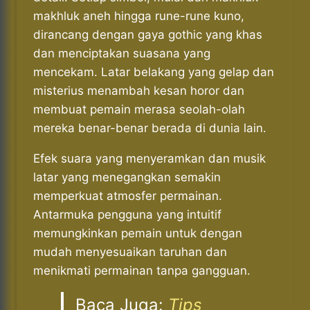
makhluk aneh hingga rune-rune kuno,
dirancang dengan gaya gothic yang khas
dan menciptakan suasana yang
mencekam. Latar belakang yang gelap dan
misterius menambah kesan horor dan
membuat pemain merasa seolah-olah
mereka benar-benar berada di dunia lain.
Efek suara yang menyeramkan dan musik
latar yang menegangkan semakin
memperkuat atmosfer permainan.
Antarmuka pengguna yang intuitif
memungkinkan pemain untuk dengan
mudah menyesuaikan taruhan dan
menikmati permainan tanpa gangguan.
Baca Juga:
Tips