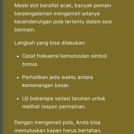
Meski slot bersifat acak, banyak pemain
berpengalaman mengamati adanya
kecenderungan pola tertentu dalam sesi
bermain.
Langkah yang bisa dilakukan:
Catat frekuensi kemunculan simbol
bonus.
Perhatikan jeda waktu antara
kemenangan besar.
Uji beberapa variasi taruhan untuk
melihat respon permainan.
Dengan mengamati pola, Anda bisa
memutuskan kapan harus bertahan,