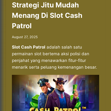
RASIONAL
Strategi Jitu Mudah
Menang Di Slot Cash
Patrol
August 27, 2025
Slot Cash Patrol
adalah salah satu
permainan slot bertema aksi polisi dan
penjahat yang menawarkan fitur-fitur
menarik serta peluang kemenangan besar.