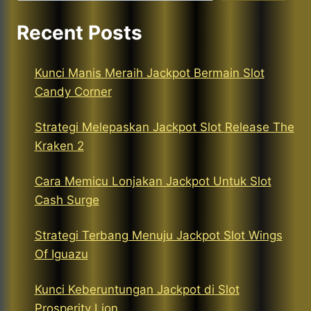
Recent Posts
Kunci Manis Meraih Jackpot Bermain Slot
Candy Corner
Strategi Melepaskan Jackpot Slot Release The
Kraken 2
Cara Memicu Lonjakan Jackpot Untuk Slot
Cash Surge
Strategi Terbang Menuju Jackpot Slot Wings
Of Iguazu
Kunci Keberuntungan Jackpot di Slot
Prosperity Lion