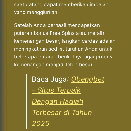
saat datang dapat memberikan imbalan
yang menggiurkan.
Setelah Anda berhasil mendapatkan
putaran bonus Free Spins atau meraih
kemenangan besar, langkah cerdas adalah
meningkatkan sedikit taruhan Anda untuk
beberapa putaran berikutnya agar potensi
kemenangan menjadi lebih besar.
Baca Juga
:
Obengbet
– Situs Terbaik
Dengan Hadiah
Terbesar di Tahun
2025