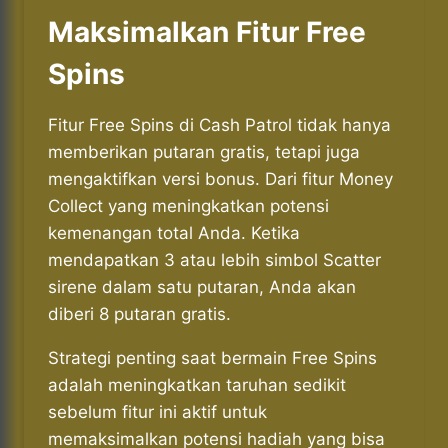
Maksimalkan Fitur Free
Spins
Fitur Free Spins di Cash Patrol tidak hanya
memberikan putaran gratis, tetapi juga
mengaktifkan versi bonus. Dari fitur Money
Collect yang meningkatkan potensi
kemenangan total Anda. Ketika
mendapatkan 3 atau lebih simbol Scatter
sirene dalam satu putaran, Anda akan
diberi 8 putaran gratis.
Strategi penting saat bermain Free Spins
adalah meningkatkan taruhan sedikit
sebelum fitur ini aktif untuk
memaksimalkan potensi hadiah yang bisa