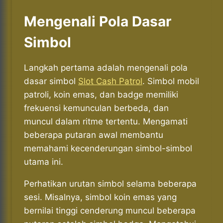
Mengenali Pola Dasar
Simbol
Langkah pertama adalah mengenali pola
dasar simbol
Slot Cash Patrol
. Simbol mobil
patroli, koin emas, dan badge memiliki
frekuensi kemunculan berbeda, dan
muncul dalam ritme tertentu. Mengamati
beberapa putaran awal membantu
memahami kecenderungan simbol-simbol
utama ini.
Perhatikan urutan simbol selama beberapa
sesi. Misalnya, simbol koin emas yang
bernilai tinggi cenderung muncul beberapa