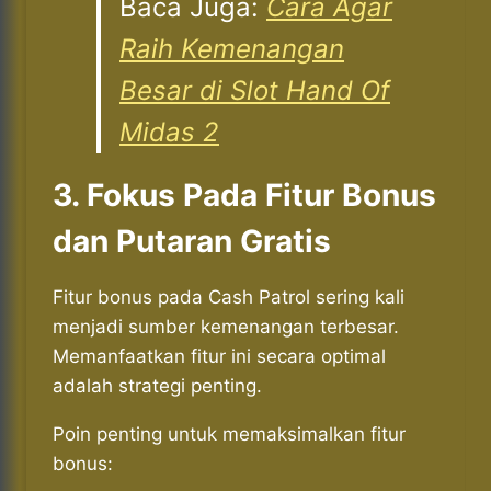
Baca Juga:
Cara Agar
Raih Kemenangan
Besar di Slot Hand Of
Midas 2
3. Fokus Pada Fitur Bonus
dan Putaran Gratis
Fitur bonus pada Cash Patrol sering kali
menjadi sumber kemenangan terbesar.
Memanfaatkan fitur ini secara optimal
adalah strategi penting.
Poin penting untuk memaksimalkan fitur
bonus: