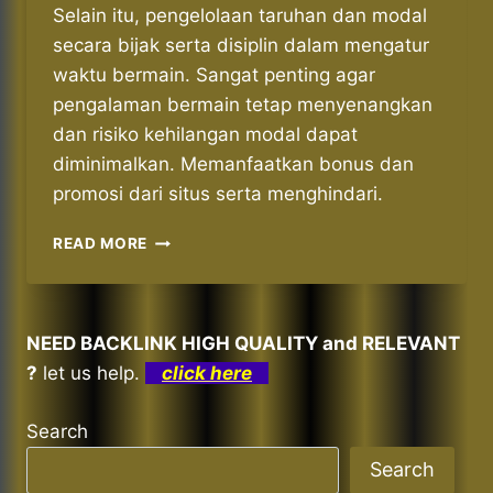
Selain itu, pengelolaan taruhan dan modal
secara bijak serta disiplin dalam mengatur
waktu bermain. Sangat penting agar
pengalaman bermain tetap menyenangkan
dan risiko kehilangan modal dapat
diminimalkan. Memanfaatkan bonus dan
promosi dari situs serta menghindari.
TIPS
READ MORE
UNTUK
JACKPOT
BESAR
SLOT
NEED BACKLINK HIGH QUALITY and RELEVANT
CASH
?
let us help.
click here
PATROL
DI
SITUS
Search
SEDAPTOGEL
Search