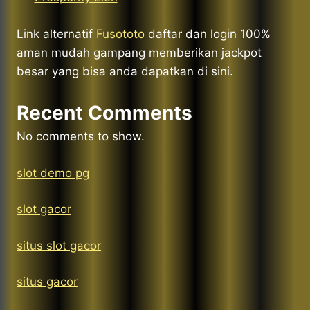
Link alternatif
Fusototo
daftar dan login 100%
aman mudah gampang memberikan jackpot
besar yang bisa anda dapatkan di sini.
Recent Comments
No comments to show.
slot demo pg
slot gacor
situs slot gacor
situs gacor