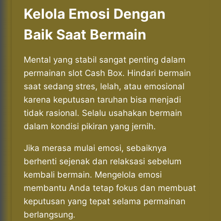
Kelola Emosi Dengan
Baik Saat Bermain
Mental yang stabil sangat penting dalam
permainan slot Cash Box. Hindari bermain
saat sedang stres, lelah, atau emosional
karena keputusan taruhan bisa menjadi
tidak rasional. Selalu usahakan bermain
dalam kondisi pikiran yang jernih.
Jika merasa mulai emosi, sebaiknya
berhenti sejenak dan relaksasi sebelum
kembali bermain. Mengelola emosi
membantu Anda tetap fokus dan membuat
keputusan yang tepat selama permainan
berlangsung.