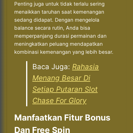
Penting juga untuk tidak terlalu sering
menaikkan taruhan saat kemenangan
sedang didapat. Dengan mengelola
balance secara rutin, Anda bisa
memperpanjang durasi permainan dan
meningkatkan peluang mendapatkan
kombinasi kemenangan yang lebih besar.
Baca Juga:
Rahasia
Menang Besar Di
Setiap Putaran Slot
Chase For Glory
Manfaatkan Fitur Bonus
Dan Free Spin