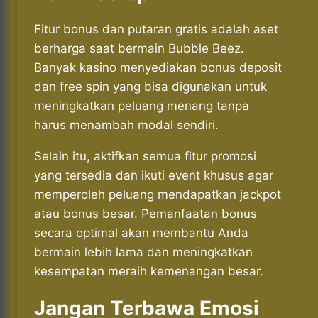
Fitur bonus dan putaran gratis adalah aset
berharga saat bermain Bubble Beez.
Banyak kasino menyediakan bonus deposit
dan free spin yang bisa digunakan untuk
meningkatkan peluang menang tanpa
harus menambah modal sendiri.
Selain itu, aktifkan semua fitur promosi
yang tersedia dan ikuti event khusus agar
memperoleh peluang mendapatkan jackpot
atau bonus besar. Pemanfaatan bonus
secara optimal akan membantu Anda
bermain lebih lama dan meningkatkan
kesempatan meraih kemenangan besar.
Jangan Terbawa Emosi