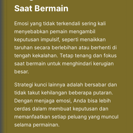
Saat Bermain
Emosi yang tidak terkendali sering kali
menyebabkan pemain mengambil
keputusan impulsif, seperti menaikkan
taruhan secara berlebihan atau berhenti di
tengah kekalahan. Tetap tenang dan fokus
saat bermain untuk menghindari kerugian
besar.
Strategi kunci lainnya adalah bersabar dan
tidak takut kehilangan beberapa putaran.
Dengan menjaga emosi, Anda bisa lebih
cerdas dalam membuat keputusan dan
memanfaatkan setiap peluang yang muncul
selama permainan.