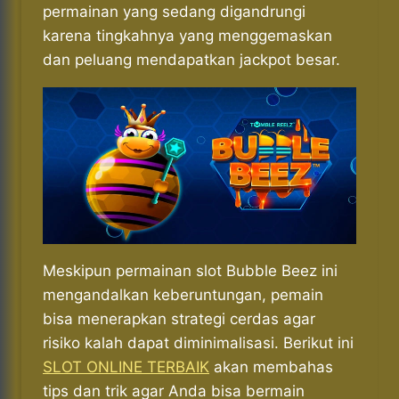
permainan yang sedang digandrungi
karena tingkahnya yang menggemaskan
dan peluang mendapatkan jackpot besar.
Meskipun permainan slot Bubble Beez ini
mengandalkan keberuntungan, pemain
bisa menerapkan strategi cerdas agar
risiko kalah dapat diminimalisasi. Berikut ini
SLOT ONLINE TERBAIK
akan membahas
tips dan trik agar Anda bisa bermain