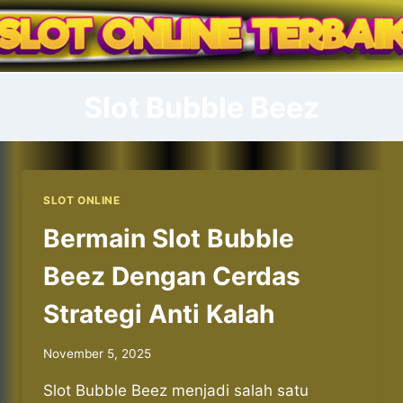
Skip
to
content
Slot Bubble Beez
SLOT ONLINE
Bermain Slot Bubble
Beez Dengan Cerdas
Strategi Anti Kalah
November 5, 2025
Slot Bubble Beez menjadi salah satu