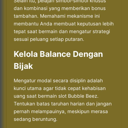
Selain itu, pelajari simbol-simbol khusus
dan kombinasi yang memberikan bonus
tambahan. Memahami mekanisme ini
membantu Anda membuat keputusan lebih
tepat saat bermain dan mengatur strategi
sesuai peluang setiap putaran.
Kelola Balance Dengan
Bijak
Mengatur modal secara disiplin adalah
kunci utama agar tidak cepat kehabisan
uang saat bermain slot Bubble Beez.
Tentukan batas taruhan harian dan jangan
pernah melampauinya, meskipun merasa
sedang beruntung.