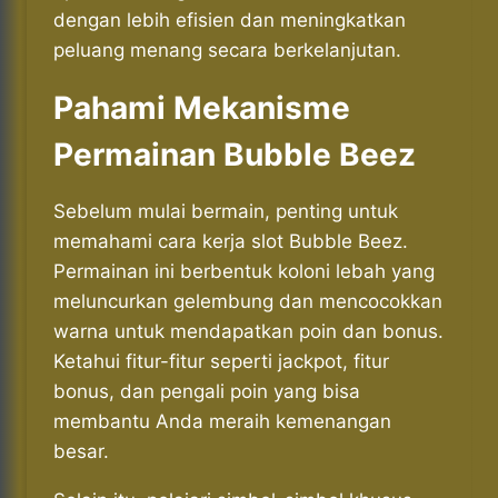
dengan lebih efisien dan meningkatkan
peluang menang secara berkelanjutan.
Pahami Mekanisme
Permainan Bubble Beez
Sebelum mulai bermain, penting untuk
memahami cara kerja slot Bubble Beez.
Permainan ini berbentuk koloni lebah yang
meluncurkan gelembung dan mencocokkan
warna untuk mendapatkan poin dan bonus.
Ketahui fitur-fitur seperti jackpot, fitur
bonus, dan pengali poin yang bisa
membantu Anda meraih kemenangan
besar.