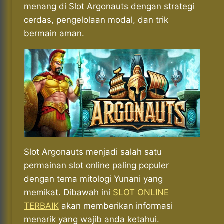
menang di Slot Argonauts dengan strategi
cerdas, pengelolaan modal, dan trik
bermain aman.
Slot Argonauts menjadi salah satu
permainan slot online paling populer
dengan tema mitologi Yunani yang
memikat. Dibawah ini
SLOT ONLINE
TERBAIK
akan memberikan informasi
menarik yang wajib anda ketahui.