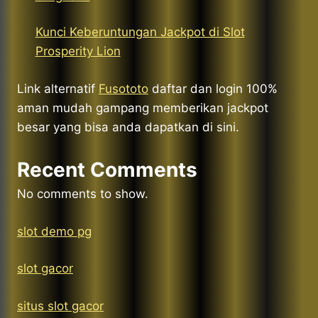
Kunci Keberuntungan Jackpot di Slot
Prosperity Lion
Link alternatif
Fusototo
daftar dan login 100%
aman mudah gampang memberikan jackpot
besar yang bisa anda dapatkan di sini.
Recent Comments
No comments to show.
slot demo pg
slot gacor
situs slot gacor