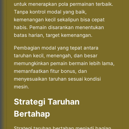
untuk menerapkan pola permainan terbaik.
Tanpa kontrol modal yang baik,
kemenangan kecil sekalipun bisa cepat
habis. Pemain disarankan menentukan
batas harian, target kemenangan.
Pembagian modal yang tepat antara
taruhan kecil, menengah, dan besar
memungkinkan pemain bermain lebih lama,
memanfaatkan fitur bonus, dan
menyesuaikan taruhan sesuai kondisi
mesin.
Strategi Taruhan
Bertahap
Strategi taruhan bertahap menjadi bagian