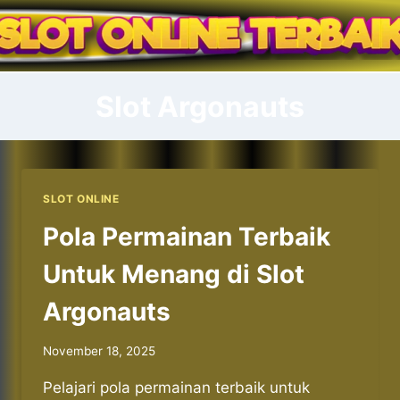
Skip
to
content
Slot Argonauts
SLOT ONLINE
Pola Permainan Terbaik
Untuk Menang di Slot
Argonauts
November 18, 2025
Pelajari pola permainan terbaik untuk