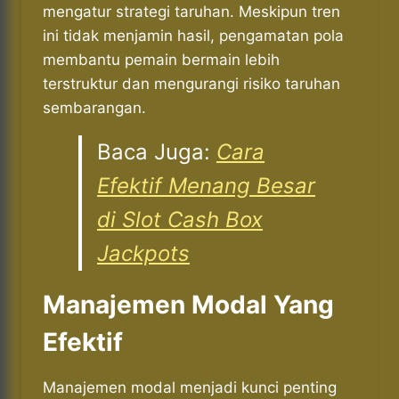
mengatur strategi taruhan. Meskipun tren
ini tidak menjamin hasil, pengamatan pola
membantu pemain bermain lebih
terstruktur dan mengurangi risiko taruhan
sembarangan.
Baca Juga:
Cara
Efektif Menang Besar
di Slot Cash Box
Jackpots
Manajemen Modal Yang
Efektif
Manajemen modal menjadi kunci penting