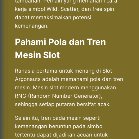
tambahan. Pemain yang memahami cara
kerja simbol Wild, Scatter, dan free spin
dapat memaksimalkan potensi
kemenangan.
Pahami Pola dan Tren
Mesin Slot
Rahasia pertama untuk menang di Slot
Argonauts adalah memahami pola dan tren
mesin. Mesin slot modern menggunakan
RNG (Random Number Generator),
sehingga setiap putaran bersifat acak.
Selain itu, tren pada mesin seperti
kemenangan beruntun pada simbol
tertentu dapat dijadikan acuan untuk