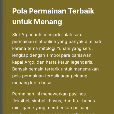
Pola Permainan Terbaik
untuk Menang
Slot Argonauts menjadi salah satu
permainan slot online yang banyak diminati
karena tema mitologi Yunani yang seru,
lengkap dengan simbol para pahlawan,
kapal Argo, dan harta karun legendaris.
Banyak pemain tertarik untuk menemukan
pola permainan terbaik agar peluang
menang lebih besar.
Permainan ini menawarkan paylines
fleksibel, simbol khusus, dan fitur bonus
mini-game yang memberikan peluang