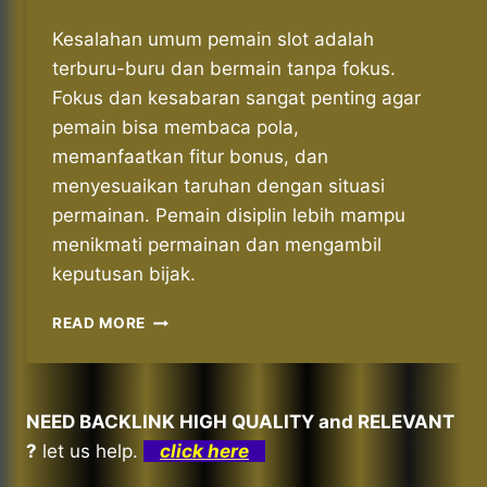
Kesalahan umum pemain slot adalah
terburu-buru dan bermain tanpa fokus.
Fokus dan kesabaran sangat penting agar
pemain bisa membaca pola,
memanfaatkan fitur bonus, dan
menyesuaikan taruhan dengan situasi
permainan. Pemain disiplin lebih mampu
menikmati permainan dan mengambil
keputusan bijak.
POLA
READ MORE
PERMAINAN
TERBAIK
UNTUK
MENANG
NEED BACKLINK HIGH QUALITY and RELEVANT
DI
?
let us help.
click here
SLOT
ARGONAUTS