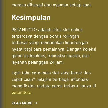
merasa dihargai dan nyaman setiap saat.
Kesimpulan
PETANITOTO adalah situs slot online
terpercaya dengan bonus rollingan
terbesar yang memberikan keuntungan
nyata bagi para pemainnya. Dengan koleksi
game berkualitas, transaksi mudah, dan
layanan pelanggan 24 jam.
Ingin tahu cara main slot yang benar dan
cepat cuan? Jelajahi berbagai informasi
menarik dan update game terbaru hanya di
petanitoto
.
PETANITOTO
READ MORE
–