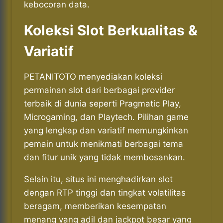
kebocoran data.
Koleksi Slot Berkualitas &
Variatif
PETANITOTO menyediakan koleksi
permainan slot dari berbagai provider
terbaik di dunia seperti Pragmatic Play,
Microgaming, dan Playtech. Pilihan game
yang lengkap dan variatif memungkinkan
pemain untuk menikmati berbagai tema
dan fitur unik yang tidak membosankan.
Selain itu, situs ini menghadirkan slot
dengan RTP tinggi dan tingkat volatilitas
beragam, memberikan kesempatan
menang yang adil dan jackpot besar yang