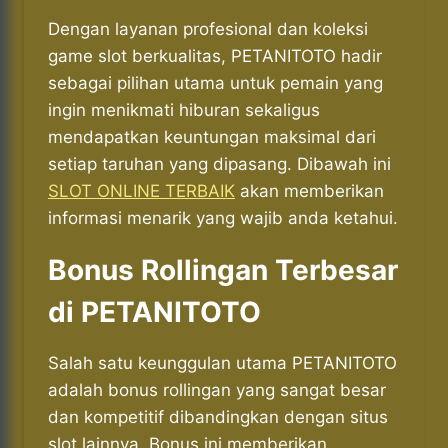
Dengan layanan profesional dan koleksi
game slot berkualitas, PETANITOTO hadir
sebagai pilihan utama untuk pemain yang
ingin menikmati hiburan sekaligus
mendapatkan keuntungan maksimal dari
setiap taruhan yang dipasang. Dibawah ini
SLOT ONLINE TERBAIK
akan memberikan
informasi menarik yang wajib anda ketahui.
Bonus Rollingan Terbesar
di PETANITOTO
Salah satu keunggulan utama PETANITOTO
adalah bonus rollingan yang sangat besar
dan kompetitif dibandingkan dengan situs
slot lainnya. Bonus ini memberikan