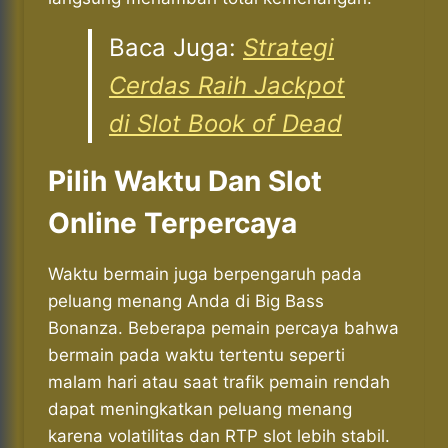
Baca Juga:
Strategi
Cerdas Raih Jackpot
di Slot Book of Dead
Pilih Waktu Dan Slot
Online Terpercaya
Waktu bermain juga berpengaruh pada
peluang menang Anda di Big Bass
Bonanza. Beberapa pemain percaya bahwa
bermain pada waktu tertentu seperti
malam hari atau saat trafik pemain rendah
dapat meningkatkan peluang menang
karena volatilitas dan RTP slot lebih stabil.