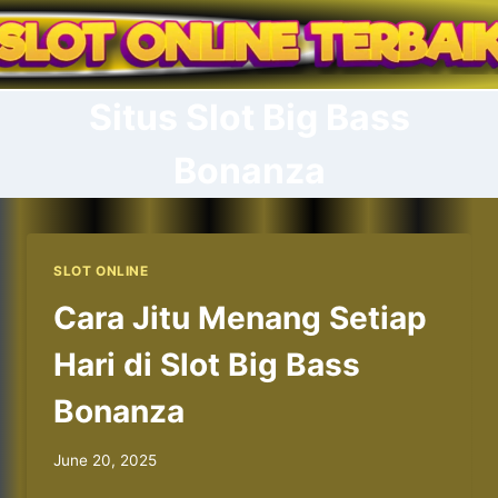
Skip
to
content
Situs Slot Big Bass
Bonanza
SLOT ONLINE
Cara Jitu Menang Setiap
Hari di Slot Big Bass
Bonanza
June 20, 2025