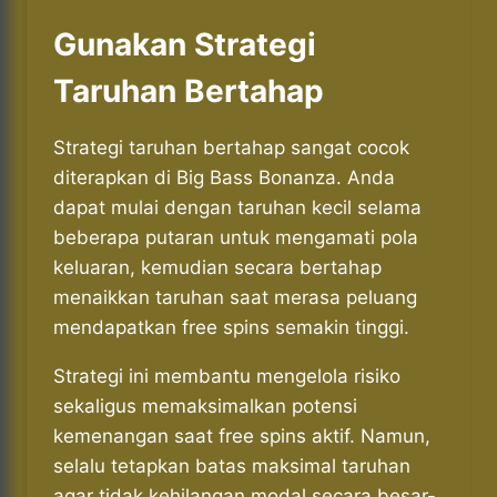
Gunakan Strategi
Taruhan Bertahap
Strategi taruhan bertahap sangat cocok
diterapkan di Big Bass Bonanza. Anda
dapat mulai dengan taruhan kecil selama
beberapa putaran untuk mengamati pola
keluaran, kemudian secara bertahap
menaikkan taruhan saat merasa peluang
mendapatkan free spins semakin tinggi.
Strategi ini membantu mengelola risiko
sekaligus memaksimalkan potensi
kemenangan saat free spins aktif. Namun,
selalu tetapkan batas maksimal taruhan
agar tidak kehilangan modal secara besar-