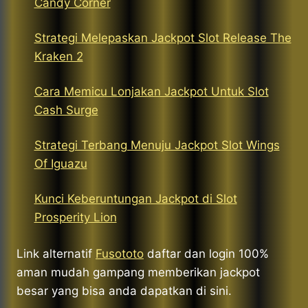
Candy Corner
Strategi Melepaskan Jackpot Slot Release The
Kraken 2
Cara Memicu Lonjakan Jackpot Untuk Slot
Cash Surge
Strategi Terbang Menuju Jackpot Slot Wings
Of Iguazu
Kunci Keberuntungan Jackpot di Slot
Prosperity Lion
Link alternatif
Fusototo
daftar dan login 100%
aman mudah gampang memberikan jackpot
besar yang bisa anda dapatkan di sini.