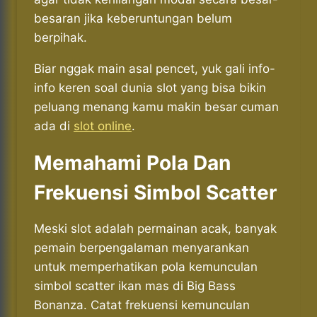
besaran jika keberuntungan belum
berpihak.
Biar nggak main asal pencet, yuk gali info-
info keren soal dunia slot yang bisa bikin
peluang menang kamu makin besar cuman
ada di
slot online
.
Memahami Pola Dan
Frekuensi Simbol Scatter
Meski slot adalah permainan acak, banyak
pemain berpengalaman menyarankan
untuk memperhatikan pola kemunculan
simbol scatter ikan mas di Big Bass
Bonanza. Catat frekuensi kemunculan