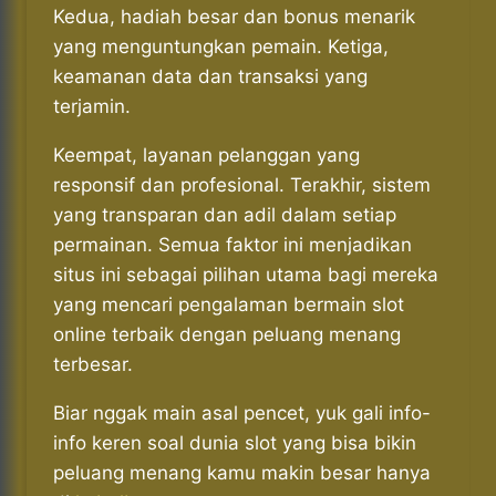
Kedua, hadiah besar dan bonus menarik
yang menguntungkan pemain. Ketiga,
keamanan data dan transaksi yang
terjamin.
Keempat, layanan pelanggan yang
responsif dan profesional. Terakhir, sistem
yang transparan dan adil dalam setiap
permainan. Semua faktor ini menjadikan
situs ini sebagai pilihan utama bagi mereka
yang mencari pengalaman bermain slot
online terbaik dengan peluang menang
terbesar.
Biar nggak main asal pencet, yuk gali info-
info keren soal dunia slot yang bisa bikin
peluang menang kamu makin besar hanya