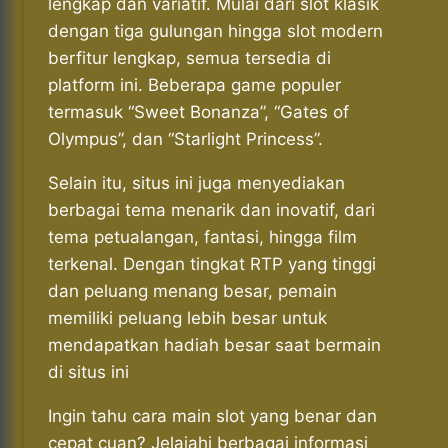
lengkap dan variatif. Mulai dari slot klasik
dengan tiga gulungan hingga slot modern
berfitur lengkap, semua tersedia di
platform ini. Beberapa game populer
termasuk “Sweet Bonanza”, “Gates of
Olympus”, dan “Starlight Princess”.
Selain itu, situs ini juga menyediakan
berbagai tema menarik dan inovatif, dari
tema petualangan, fantasi, hingga film
terkenal. Dengan tingkat RTP yang tinggi
dan peluang menang besar, pemain
memiliki peluang lebih besar untuk
mendapatkan hadiah besar saat bermain
di situs ini
Ingin tahu cara main slot yang benar dan
cepat cuan? Jelajahi berbagai informasi