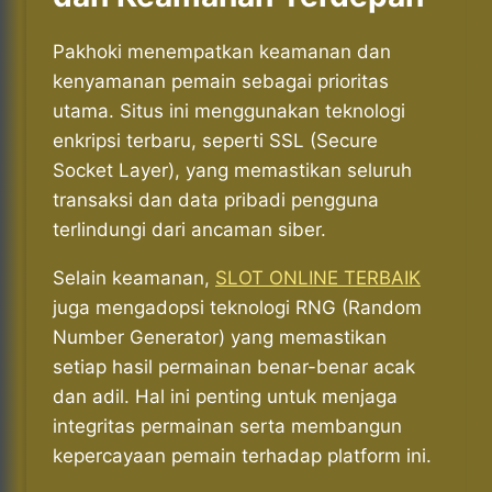
Pakhoki menempatkan keamanan dan
kenyamanan pemain sebagai prioritas
utama. Situs ini menggunakan teknologi
enkripsi terbaru, seperti SSL (Secure
Socket Layer), yang memastikan seluruh
transaksi dan data pribadi pengguna
terlindungi dari ancaman siber.
Selain keamanan,
SLOT ONLINE TERBAIK
juga mengadopsi teknologi RNG (Random
Number Generator) yang memastikan
setiap hasil permainan benar-benar acak
dan adil. Hal ini penting untuk menjaga
integritas permainan serta membangun
kepercayaan pemain terhadap platform ini.