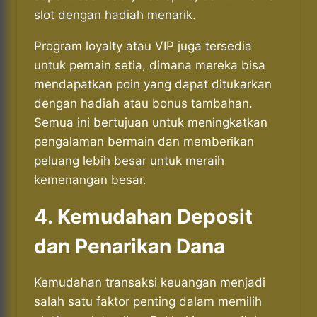
slot dengan hadiah menarik.
Program loyalty atau VIP juga tersedia
untuk pemain setia, dimana mereka bisa
mendapatkan poin yang dapat ditukarkan
dengan hadiah atau bonus tambahan.
Semua ini bertujuan untuk meningkatkan
pengalaman bermain dan memberikan
peluang lebih besar untuk meraih
kemenangan besar.
4. Kemudahan Deposit
dan Penarikan Dana
Kemudahan transaksi keuangan menjadi
salah satu faktor penting dalam memilih