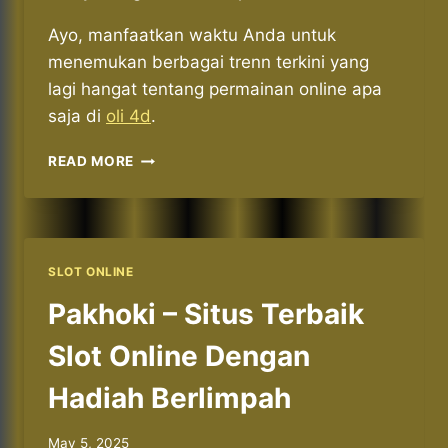
Ayo, manfaatkan waktu Anda untuk
menemukan berbagai trenn terkini yang
lagi hangat tentang permainan online apa
saja di
oli 4d
.
OLI4D
READ MORE
–
SITUS
SLOT
ONLINE
HADIAH
SLOT ONLINE
TERBESAR
DI
Pakhoki – Situs Terbaik
TAHUN
2025
Slot Online Dengan
Hadiah Berlimpah
May 5, 2025