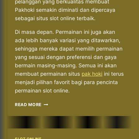
pelanggan yang berkualitas membuat
Pakhoki semakin diminati dan dipercaya
sebagai situs slot online terbaik.
Di masa depan. Permainan ini juga akan
ada lebih banyak variasi yang ditawarkan,
sehingga mereka dapat memilih permainan
yang sesuai dengan preferensi dan gaya
bermain masing-masing. Semua ini akan
membuat permainan situs
pak hoki
ini terus
menjadi pilihan favorit bagi para pencinta
permainan slot online.
PAKHOKI
READ MORE
–
SITUS
TERBAIK
SLOT
ONLINE
SLOT ONLINE