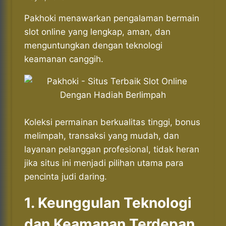
Pakhoki menawarkan pengalaman bermain
slot online yang lengkap, aman, dan
menguntungkan dengan teknologi
keamanan canggih.
Koleksi permainan berkualitas tinggi, bonus
melimpah, transaksi yang mudah, dan
layanan pelanggan profesional, tidak heran
jika situs ini menjadi pilihan utama para
pencinta judi daring.
1. Keunggulan Teknologi
dan Keamanan Terdepan