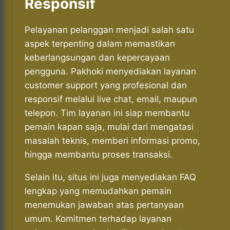
Responsif
Pelayanan pelanggan menjadi salah satu
aspek terpenting dalam memastikan
keberlangsungan dan kepercayaan
pengguna. Pakhoki menyediakan layanan
customer support yang profesional dan
responsif melalui live chat, email, maupun
telepon. Tim layanan ini siap membantu
pemain kapan saja, mulai dari mengatasi
masalah teknis, memberi informasi promo,
hingga membantu proses transaksi.
Selain itu, situs ini juga menyediakan FAQ
lengkap yang memudahkan pemain
menemukan jawaban atas pertanyaan
umum. Komitmen terhadap layanan