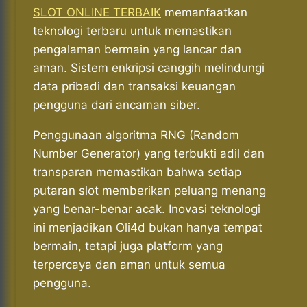
SLOT ONLINE TERBAIK
memanfaatkan
teknologi terbaru untuk memastikan
pengalaman bermain yang lancar dan
aman. Sistem enkripsi canggih melindungi
data pribadi dan transaksi keuangan
pengguna dari ancaman siber.
Penggunaan algoritma RNG (Random
Number Generator) yang terbukti adil dan
transparan memastikan bahwa setiap
putaran slot memberikan peluang menang
yang benar-benar acak. Inovasi teknologi
ini menjadikan Oli4d bukan hanya tempat
bermain, tetapi juga platform yang
terpercaya dan aman untuk semua
pengguna.