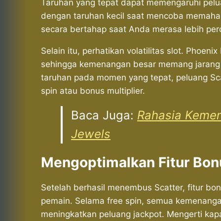
Taruhan yang tepat dapat memengaruhi pel
dengan taruhan kecil saat mencoba memaha
secara bertahap saat Anda merasa lebih percay
Selain itu, perhatikan volatilitas slot. Phoenix
sehingga kemenangan besar memang jarang
taruhan pada momen yang tepat, peluang Sc
spin atau bonus multiplier.
Baca Juga:
Rahasia Kemen
Jewels
Mengoptimalkan Fitur Bon
Setelah berhasil menembus Scatter, fitur b
pemain. Selama free spin, semua kemenangan 
meningkatkan peluang jackpot. Mengerti ka