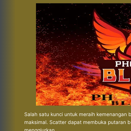
Salah satu kunci untuk meraih kemenangan 
maksimal. Scatter dapat membuka putaran bo
menggiurkan.