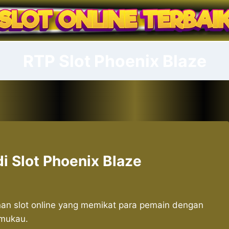
RTP Slot Phoenix Blaze
i Slot Phoenix Blaze
nan slot online yang memikat para pemain dengan
emukau.