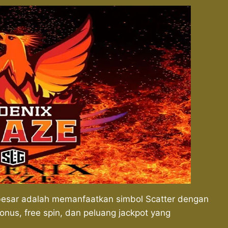
besar adalah memanfaatkan simbol Scatter dengan
nus, free spin, dan peluang jackpot yang