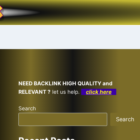
NEED BACKLINK HIGH QUALITY and
RELEVANT ?
let us help.
click here
Search
Search