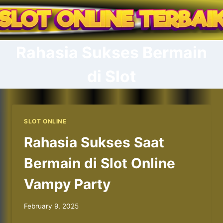
Skip
to
content
Rahasia Sukses Bermain
di Slot
SLOT ONLINE
Rahasia Sukses Saat
Bermain di Slot Online
Vampy Party
February 9, 2025