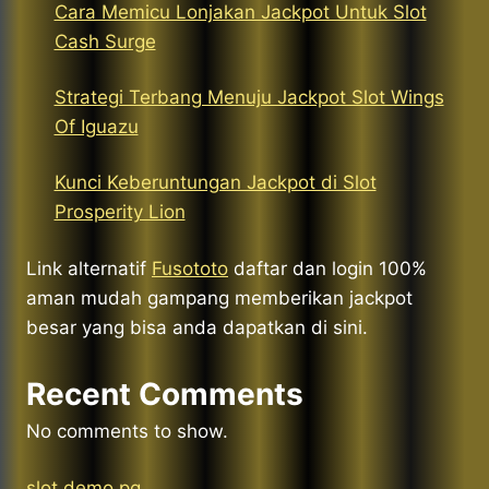
Cara Memicu Lonjakan Jackpot Untuk Slot
Cash Surge
Strategi Terbang Menuju Jackpot Slot Wings
Of Iguazu
Kunci Keberuntungan Jackpot di Slot
Prosperity Lion
Link alternatif
Fusototo
daftar dan login 100%
aman mudah gampang memberikan jackpot
besar yang bisa anda dapatkan di sini.
Recent Comments
No comments to show.
slot demo pg