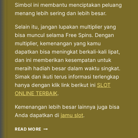
Simbol ini membantu menciptakan peluang
menang lebih sering dan lebih besar.
Selain itu, jangan lupakan multiplier yang
bisa muncul selama Free Spins. Dengan
multiplier, kemenangan yang kamu
dapatkan bisa meningkat berkali-kali lipat,
dan ini memberikan kesempatan untuk
meraih hadiah besar dalam waktu singkat.
Simak dan ikuti terus informasi terlengkap
hanya dengan klik link berikut ini
SLOT
ONLINE TERBAIK
.
Kemenangan lebih besar lainnya juga bisa
Anda dapatkan di
jamu slot
.
RAHASIA
READ MORE
SUKSES