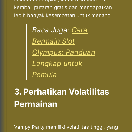
kembali putaran gratis dan mendapatkan
lebih banyak kesempatan untuk menang.
Baca Juga:
Cara
Bermain Slot
Olympus: Panduan
Lengkap untuk
Pemula
3.
Perhatikan Volatilitas
Permainan
Vampy Party memiliki volatilitas tinggi, yang