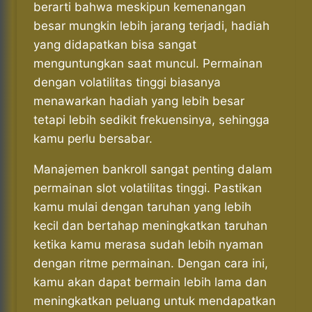
berarti bahwa meskipun kemenangan
besar mungkin lebih jarang terjadi, hadiah
yang didapatkan bisa sangat
menguntungkan saat muncul. Permainan
dengan volatilitas tinggi biasanya
menawarkan hadiah yang lebih besar
tetapi lebih sedikit frekuensinya, sehingga
kamu perlu bersabar.
Manajemen bankroll sangat penting dalam
permainan slot volatilitas tinggi. Pastikan
kamu mulai dengan taruhan yang lebih
kecil dan bertahap meningkatkan taruhan
ketika kamu merasa sudah lebih nyaman
dengan ritme permainan. Dengan cara ini,
kamu akan dapat bermain lebih lama dan
meningkatkan peluang untuk mendapatkan