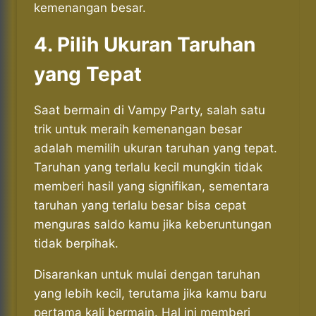
kemenangan besar.
4.
Pilih Ukuran Taruhan
yang Tepat
Saat bermain di Vampy Party, salah satu
trik untuk meraih kemenangan besar
adalah memilih ukuran taruhan yang tepat.
Taruhan yang terlalu kecil mungkin tidak
memberi hasil yang signifikan, sementara
taruhan yang terlalu besar bisa cepat
menguras saldo kamu jika keberuntungan
tidak berpihak.
Disarankan untuk mulai dengan taruhan
yang lebih kecil, terutama jika kamu baru
pertama kali bermain. Hal ini memberi