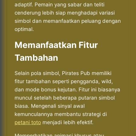
adaptif. Pemain yang sabar dan teliti
cenderung lebih siap menghadapi variasi
simbol dan memanfaatkan peluang dengan
optimal.
Memanfaatkan Fitur
Tambahan
Selain pola simbol, Pirates Pub memiliki
fitur tambahan seperti pengganda, wild,
dan mode bonus kejutan. Fitur ini biasanya
muncul setelah beberapa putaran simbol
biasa. Mengenali sinyal awal
kemunculannya membantu strategi di
petani toto
menjadi lebih efektif.
Memperhatikan animasi khusus atau