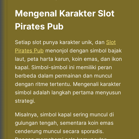
Mengenal Karakter Slot
Pirates Pub
Setiap slot punya karakter unik, dan
Slot
Pirates Pub
menonjol dengan simbol bajak
laut, peta harta karun, koin emas, dan ikon
kapal. Simbol-simbol ini memiliki peran
berbeda dalam permainan dan muncul
dengan ritme tertentu. Mengenali karakter
simbol adalah langkah pertama menyusun
strategi.
Misalnya, simbol kapal sering muncul di
gulungan tengah, sementara koin emas
cenderung muncul secara sporadis.