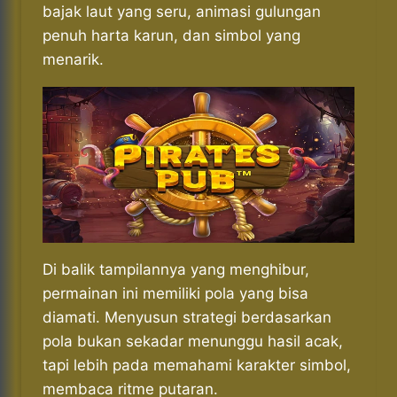
bajak laut yang seru, animasi gulungan
penuh harta karun, dan simbol yang
menarik.
Di balik tampilannya yang menghibur,
permainan ini memiliki pola yang bisa
diamati. Menyusun strategi berdasarkan
pola bukan sekadar menunggu hasil acak,
tapi lebih pada memahami karakter simbol,
membaca ritme putaran.