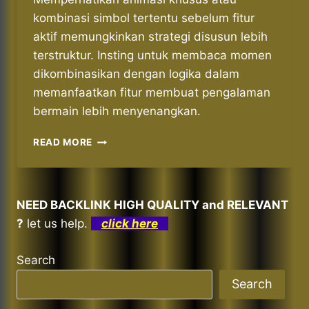
kombinasi simbol tertentu sebelum fitur
aktif memungkinkan strategi disusun lebih
terstruktur. Insting untuk membaca momen
dikombinasikan dengan logika dalam
memanfaatkan fitur membuat pengalaman
bermain lebih menyenangkan.
CARA
READ MORE
TEPAT
MENYUSUN
STRATEGI
BERDASARKAN
NEED BACKLINK HIGH QUALITY and RELEVANT
POLA
?
let us help.
click here
SLOT
PIRATES
PUB
Search
Search