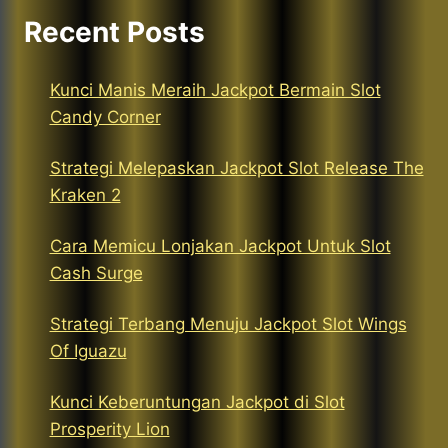
Recent Posts
Kunci Manis Meraih Jackpot Bermain Slot
Candy Corner
Strategi Melepaskan Jackpot Slot Release The
Kraken 2
Cara Memicu Lonjakan Jackpot Untuk Slot
Cash Surge
Strategi Terbang Menuju Jackpot Slot Wings
Of Iguazu
Kunci Keberuntungan Jackpot di Slot
Prosperity Lion