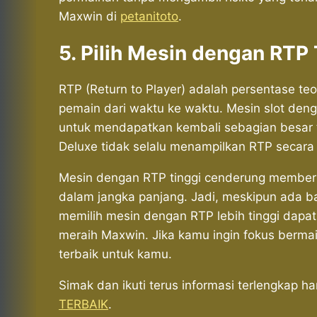
Maxwin di
petanitoto
.
5. Pilih Mesin dengan RTP 
RTP (Return to Player) adalah persentase te
pemain dari waktu ke waktu. Mesin slot den
untuk mendapatkan kembali sebagian besar 
Deluxe tidak selalu menampilkan RTP secara 
Mesin dengan RTP tinggi cenderung memberi
dalam jangka panjang. Jadi, meskipun ada 
memilih mesin dengan RTP lebih tinggi dapa
meraih Maxwin. Jika kamu ingin fokus berma
terbaik untuk kamu.
Simak dan ikuti terus informasi terlengkap han
TERBAIK
.