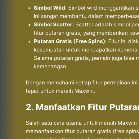
Simbol Wild
: Simbol wild menggantikan 
Ini sangat membantu dalam memperbesar
Simbol Scatter
: Scatter adalah simbol p
fitur putaran gratis, yang memberikan k
Putaran Gratis (Free Spins)
: Fitur ini d
kesempatan untuk mendapatkan kemenang
Selama putaran gratis, pemain juga bi
kemenangan.
Dengan memahami setiap fitur permainan ini
tepat untuk meraih Maxwin.
2. Manfaatkan Fitur Putara
Salah satu cara utama untuk meraih Maxwin 
memanfaatkan fitur putaran gratis (free spins