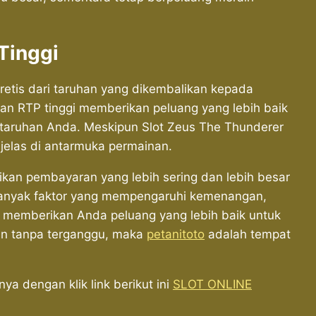
Tinggi
oretis dari taruhan yang dikembalikan kepada
gan RTP tinggi memberikan peluang yang lebih baik
taruhan Anda. Meskipun Slot Zeus The Thunderer
jelas di antarmuka permainan.
kan pembayaran yang lebih sering dan lebih besar
banyak faktor yang mempengaruhi kemenangan,
t memberikan Anda peluang yang lebih baik untuk
in tanpa terganggu, maka
petanitoto
adalah tempat
ya dengan klik link berikut ini
SLOT ONLINE