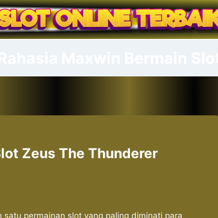
Rahasia Maxwin Bermain Slo
lot Zeus The Thunderer
 satu permainan slot yang paling diminati para