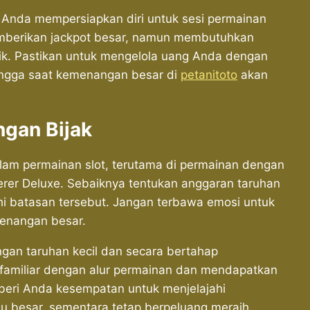
 Anda mempersiapkan diri untuk sesi permainan
 memberikan jackpot besar, namun membutuhkan
ik. Pastikan untuk mengelola uang Anda dengan
hingga saat kemenangan besar di
petanitoto
akan
ngan Bijak
alam permainan slot, terutama di permainan dengan
nderer Deluxe. Sebaiknya tentukan anggaran taruhan
i batasan tersebut. Jangan terbawa emosi untuk
enangan besar.
gan taruhan kecil dan secara bertahap
 familiar dengan alur permainan dan mendapatkan
eri Anda kesempatan untuk menjelajahi
lu besar, sementara tetap berpeluang meraih